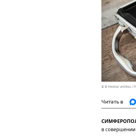
© © Fotolia/ antiksu
П
Читать в
СИМФЕРОПОЛЬ,
в совершении