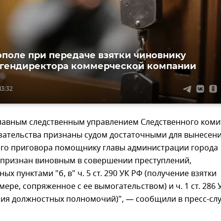
ополе при передаче взятки чиновнику
гендиректора коммерческой компании
13:32
лавным следственным управлением Следственного коми
азательства признаны судом достаточными для вынесен
го приговора помощнику главы администрации города
 признан виновным в совершении преступлений,
х пунктами "б, в" ч. 5 ст. 290 УК РФ (получение взятки
мере, сопряженное с ее вымогательством) и ч. 1 ст. 286 
ия должностных полномочий)", — сообщили в пресс-сл