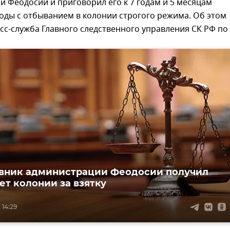
 Феодосии и приговорил его к 7 годам и 5 месяцам
оды с отбыванием в колонии строгого режима. Об этом
с-служба Главного следственного управления СК РФ по 
вник администрации Феодосии получил
ет колонии за взятку
 14:29