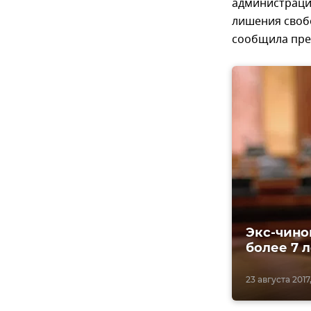
администрации
лишения своб
сообщила прес
Экс-чино
более 7 л
23 августа 2017,