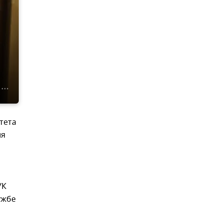
тета
ия
УК
ужбе