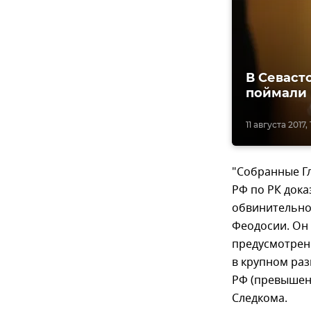
В Севаст
поймали 
11 августа 2017, 
"Собранные Г
РФ по РК док
обвинительно
Феодосии. Он
предусмотренны
в крупном раз
РФ (превышен
Следкома.