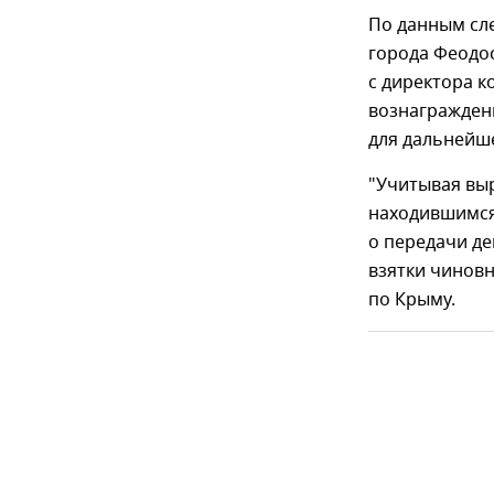
По данным сле
города Феодос
с директора 
вознагражден
для дальнейше
"Учитывая вы
находившимся
о передачи де
взятки чинов
по Крыму.