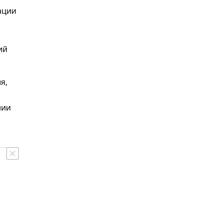
ации
ий
я,
нии