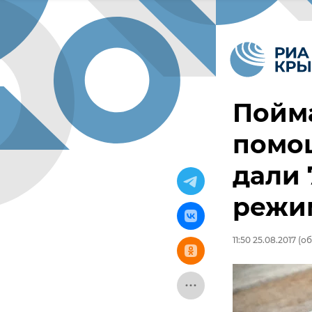
Пойма
помо
дали 
режи
11:50 25.08.2017
(об