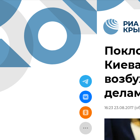
Покло
Киева
возб
дела
16:23 23.08.2017
(об