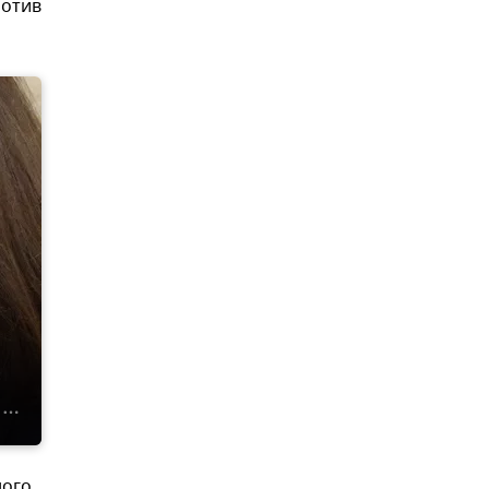
ротив
ного