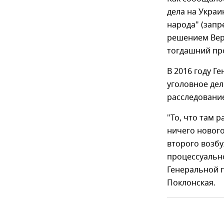
дела на Украи
народа" (запр
решением Вер
тогдашний пр
В 2016 году Г
уголовное дел
расследовани
"То, что там 
ничего нового
второго возбу
процессуально
Генеральной п
Поклонская.