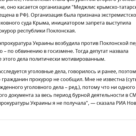
не, оно касается организации "Меджлис крымско-татарс
ещена в РФ). Организация была признана экстремистск
ховного суда Крыма, инициатором запрета выступила
окурор республики Поклонская.
енпрокуратура Украины возбудила против Поклонской п
о – по обвинению в госизмене. Тогда депутат назвала
е этого дела политически мотивированным.
расследуется уголовные дела, говорилось и ранее, поэтом
 гражданин прокурор не сообщил. Мне не известна (сут
жденного уголовного дела – ред.), потому что ни одного
го документа за весь период бурной деятельности в С
рокуратуры Украины я не получала", — сказала РИА Но