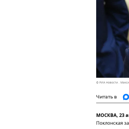
© РИА Новости . Макс
Читать в
МОСКВА, 23 а
Поклонская за