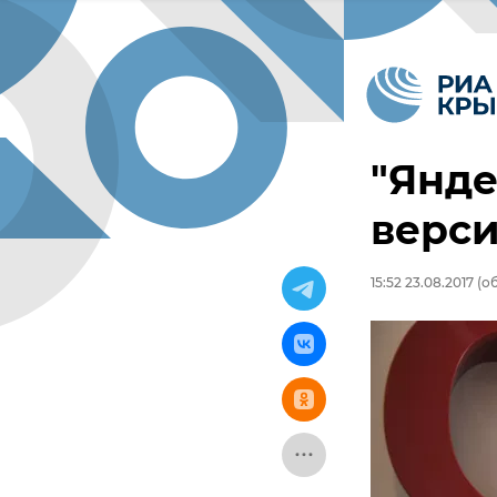
"Янде
верс
15:52 23.08.2017
(об