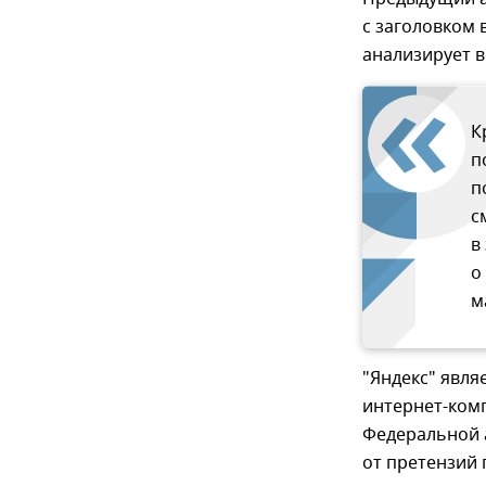
с заголовком 
анализирует в
К
п
п
с
в
о
м
"Яндекс" явля
интернет-ком
Федеральной 
от претензий 