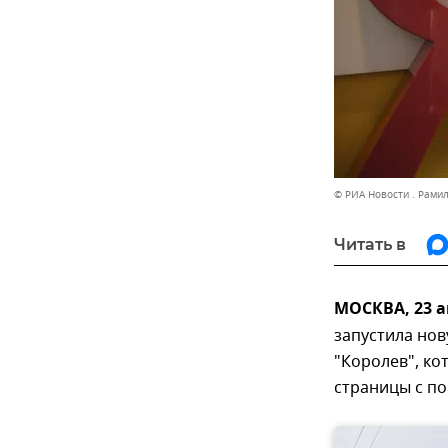
© РИА Новости . Рами
Читать в
МОСКВА, 23 а
запустила нов
"Королев", ко
страницы с п