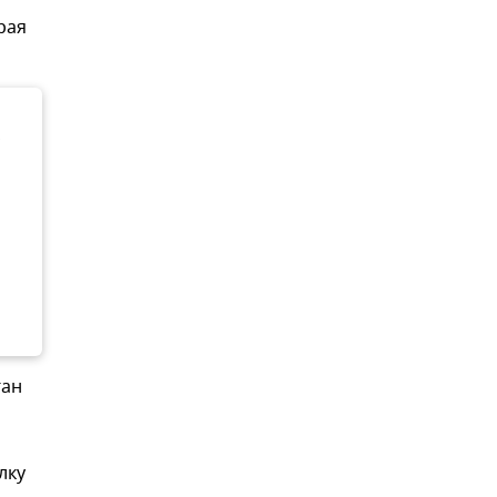
рая
,
ган
лку