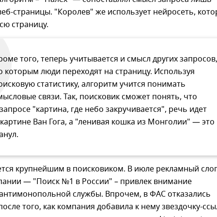
веб-страницы. "Королев" же использует нейросеть, кото
сю страницу.
роме того, теперь учитывается и смысл других запросов
о которым люди переходят на страницу. Используя
оисковую статистику, алгоритм учится понимать
мысловые связи. Так, поисковик сможет понять, что
 запросе "картина, где небо закручивается", речь идет
 картине Ван Гога, а "ленивая кошка из Монголии" — это
анул.
ется крупнейшим в поисковиком. В июле рекламный сло
пании — "Поиск №1 в России" – привлек внимание
антимонопольной службы. Впрочем, в ФАС отказались
после того, как компания добавила к нему звездочку-ссы