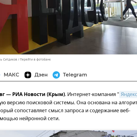
ль Ситдиков
Перейти в фотобанк
МАКС
Дзен
Telegram
вг — РИА Новости (Крым)
. Интернет-компания "
Яндек
ую версию поисковой системы. Она основана на алгори
торый сопоставляет смысл запроса и содержание веб-
омощью нейронной сети.