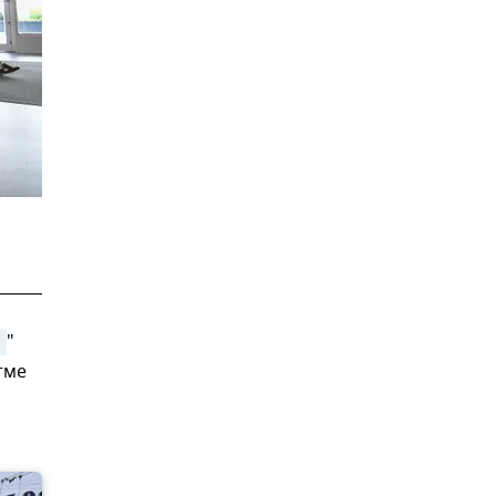
с
"
тме