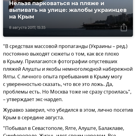
Нельзя парковаться на пляже и
выпивать на улице: жалобы украинцев
на Крым
8 августа 2017, 15:35
"В средствах массовой пропаганды (Украины – ред.)
постоянно выходят сюжеты о том, как все плохо
в Крыму. Прилагаются фотографии опустевших
пляжей Алушты и якобы немноголюдной набережной
Ялты. С личного опыта пребывания в Крыму могу
с уверенностью сказать, что все это ложь. Да,
проблемы есть. Но Москва тоже не сразу строилась",
– утверждает экс-нардеп.
Журавко заверил, что убедился в этом, лично посетив
Крым в середине августа.
"Побывал в Севастополе, Ялте, Алуште, Балаклаве,
Симферополе. Жизнь идет своим чередом. Все