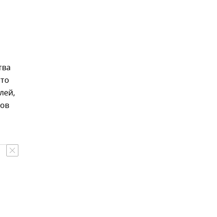
тва
что
лей,
ров