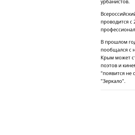
урбанистов.
Всероссийски
проводится с 
профессионал
В прошлом год
пообщался с 
Крым может с
поэтов и кин
"появится не 
"Зеркало".