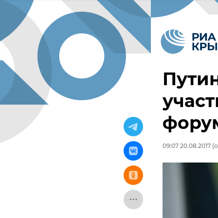
Путин
учас
форум
09:07 20.08.2017
(о