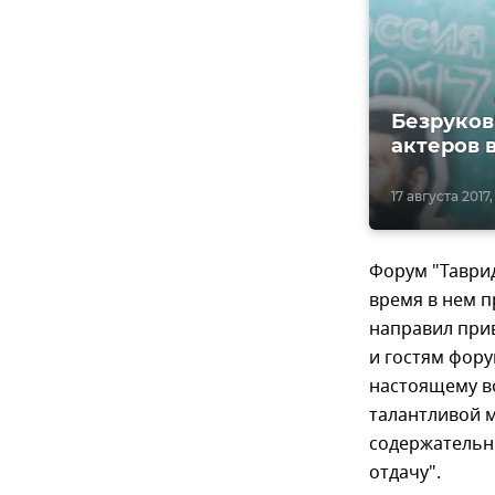
Безруков
актеров в
17 августа 2017,
Форум "Таврид
время в нем п
направил при
и гостям фору
настоящему в
талантливой 
содержательн
отдачу".