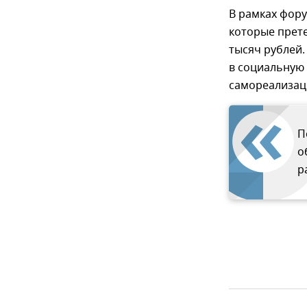
В рамках фор
которые прете
тысяч рублей
в социальную
самореализац
П
о
р