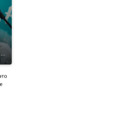
это
е