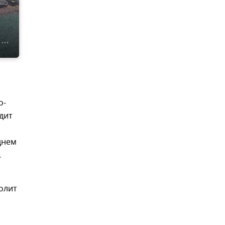
о-
одит
днем
.
олит