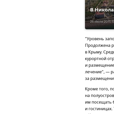
В Никола
26 июля 2017, 17
"Уровень запо
Продолжена р
в Крыму. Сред
курортной отр
и размещение,
лечение", — р
за размещение
Кроме того, п
на полуостров
им посещать б
и гостиницах.