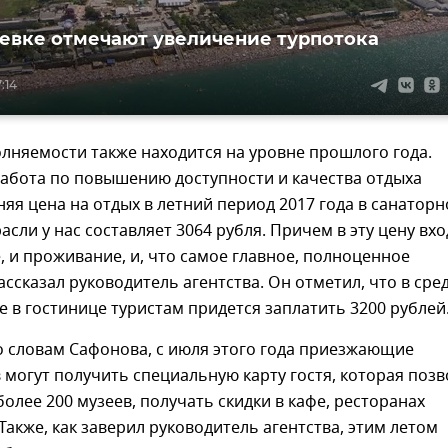
евке отмечают увеличение турпотока
:14
лняемости также находится на уровне прошлого года.
абота по повышению доступности и качества отдыха
няя цена на отдых в летний период 2017 года в санаторн
асли у нас составляет 3064 рубля. Причем в эту цену вх
 и проживание, и, что самое главное, полноценное
ассказал руководитель агентства. Он отметил, что в сре
 в гостинице туристам придется заплатить 3200 рублей
о словам Сафонова, с июля этого года приезжающие
 могут получить специальную карту гостя, которая позв
олее 200 музеев, получать скидки в кафе, ресторанах
 Также, как заверил руководитель агентства, этим летом