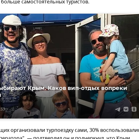
 больше самостоятельных туристов.
ыбирают Крым. Каков вип-отдых вопреки
м
:33
щих организовали турпоездку сами, 30% воспользовали
ператора", — подтвердил он и подчеркнул, что Крым