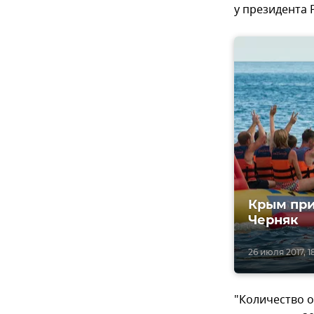
у президента 
Крым при
Черняк
26 июля 2017, 1
"Количество 