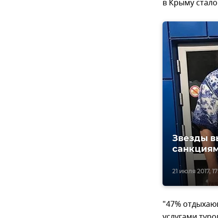
в Крыму стало
Звезды в
санкция
21 июля 2017, 17
"47% отдыхаю
услугами туро