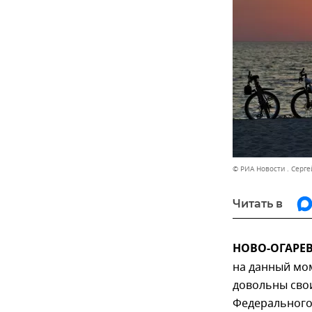
© РИА Новости . Серг
Читать в
НОВО-ОГАРЕВО
на данный мом
довольны сво
Федерального