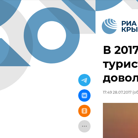
В 201
турис
дово
17:49 28.07.2017
(об