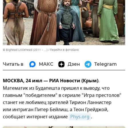
© Bighead Littlehead (2011 – ...)
Перейти в фотобанк
Читать в
МАКС
Дзен
Telegram
МОСКВА, 24 июл — РИА Новости (Крым)
.
Математик из Будапешта пришел к выводу, что
главным "победителем" в сериале "Игра престолов"
станет не любимец зрителей Тирион Ланнистер
или интриган Питер Бейлиш, а Теон Грейджой,
сообщает интернет-издание
Phys.org
.