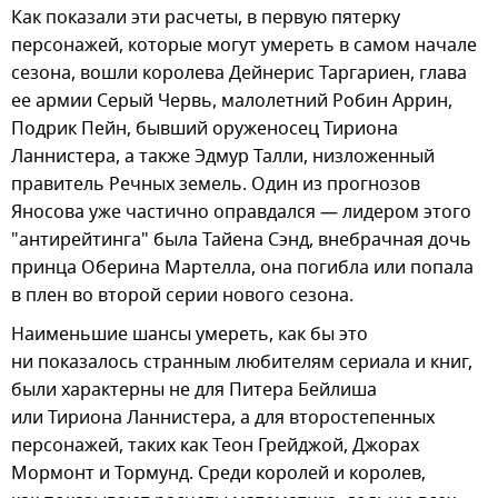
Как показали эти расчеты, в первую пятерку
персонажей, которые могут умереть в самом начале
сезона, вошли королева Дейнерис Таргариен, глава
ее армии Серый Червь, малолетний Робин Аррин,
Подрик Пейн, бывший оруженосец Тириона
Ланнистера, а также Эдмур Талли, низложенный
правитель Речных земель. Один из прогнозов
Яносова уже частично оправдался — лидером этого
"антирейтинга" была Тайена Сэнд, внебрачная дочь
принца Оберина Мартелла, она погибла или попала
в плен во второй серии нового сезона.
Наименьшие шансы умереть, как бы это
ни показалось странным любителям сериала и книг,
были характерны не для Питера Бейлиша
или Тириона Ланнистера, а для второстепенных
персонажей, таких как Теон Грейджой, Джорах
Мормонт и Тормунд. Среди королей и королев,