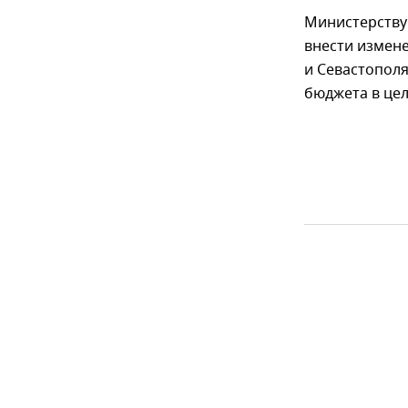
Министерству
внести измене
и Севастопол
бюджета в це