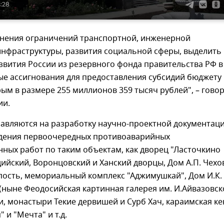
4:28
ранения ограничений транспортной, инженерной
инфраструктуры, развития социальной сферы, выделить
вития России из резервного фонда правительства РФ в
ые ассигнования для предоставления субсидий бюджету
ым в размере 255 миллионов 359 тысяч рублей", – гово
ии.
равляются на разработку научно-проектной документац
едения первоочередных противоаварийных
ных работ по таким объектам, как дворец "Ласточкино
дийский, Воронцовский и Ханский дворцы, Дом А.П. Чехо
пость, мемориальный комплекс "Аджимушкай", Дом И.К.
(ныне Феодосийская картинная галерея им. И.Айвазовско
, монастыри Текие дервишей и Сурб Хач, караимская ке
 и "Мечта" и т.д.