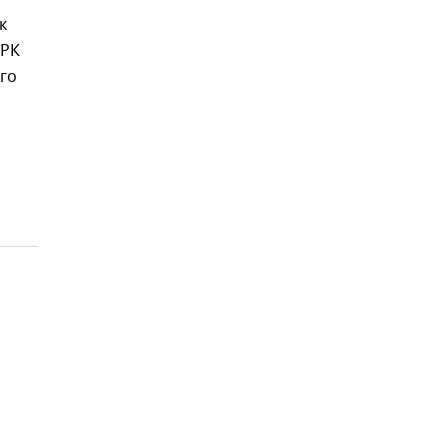
к
 РК
го