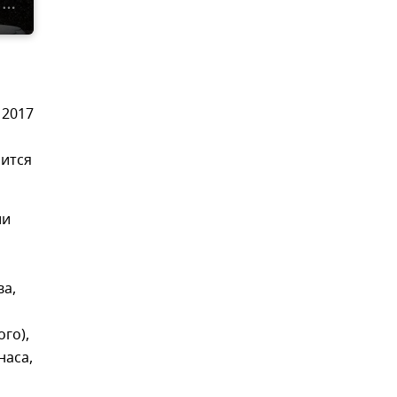
 2017
рится
ии
ва,
го),
наса,