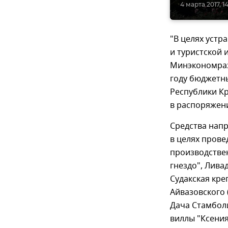
4 марта 2017, 1
"В целях уст
и туристской 
Минэкономраз
году бюджетн
Республики Кр
в распоряжен
Средства нап
в целях пров
производствен
гнездо", Лива
Судакская кре
Айвазовского 
Дача Стамболи
виллы "Ксения"