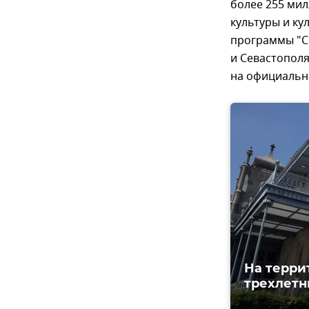
более 255 ми
культуры и ку
программы "С
и Севастополя
на официальн
На терри
трехлетн