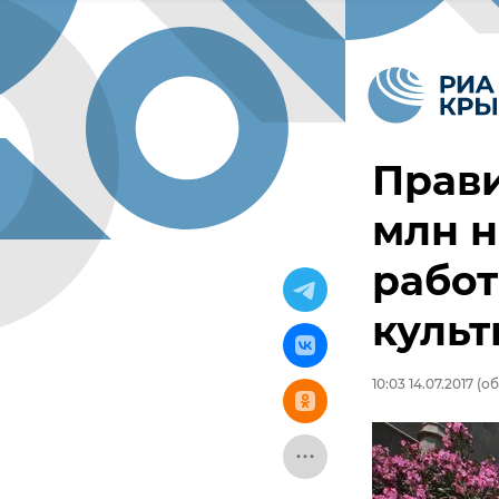
Прави
млн 
работ
куль
10:03 14.07.2017
(об