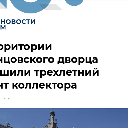
ерритории
нцовского дворца
ршили трехлетний
т коллектора