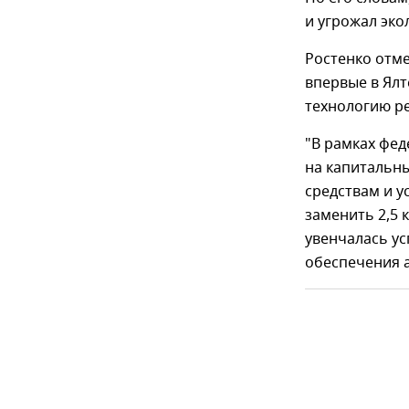
и угрожал эко
Ростенко отме
впервые в Ял
технологию р
"В рамках фе
на капитальны
средствам и у
заменить 2,5 
увенчалась у
обеспечения 