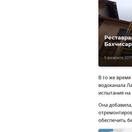
Реставра
Бахчисар
5 февраля 2017,
В то же врем
водоканала Ла
испытания на 
Она добавила,
отремонтиров
обеспечить б