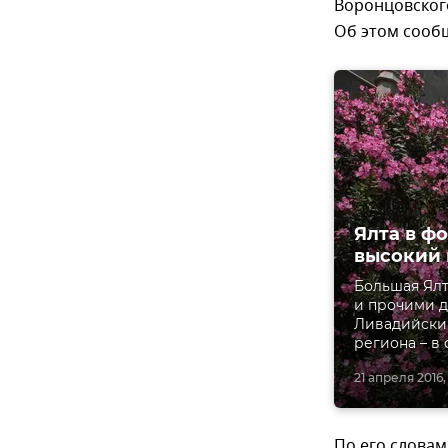
Воронцовского
Об этом сооб
Ялта в ф
высокий
Большая Ял
и прочими д
Ливадийский
региона – в
21 апреля 2016,
По его словам