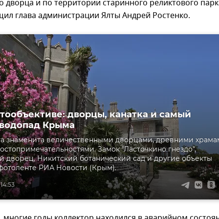
 дворца и по территории старинного реликтового парк
щил глава администрации Ялты Андрей Ростенко.
отообъективе: дворцы, канатка и самый
 водопад Крыма
та знаменита величественными дворцами, древними храма
остопримечательностями. Замок "Ласточкино гнездо",
 дворец, Никитский ботанический сад и другие объекты
 фотоленте РИА Новости (Крым).
 14:53
, многие годы коллектор находился в аварийном состоя