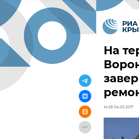
На т
Воро
заве
ремон
14:28 04.03.2017