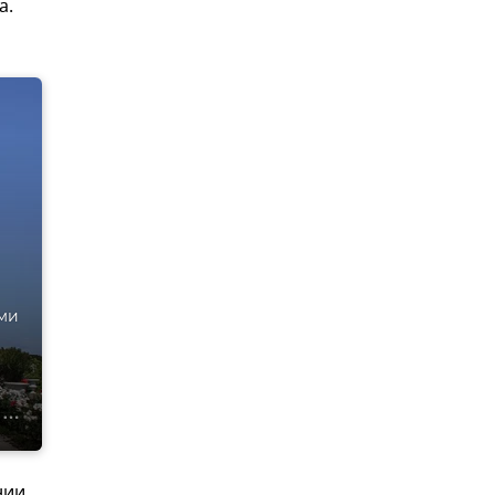
а.
ми
нии