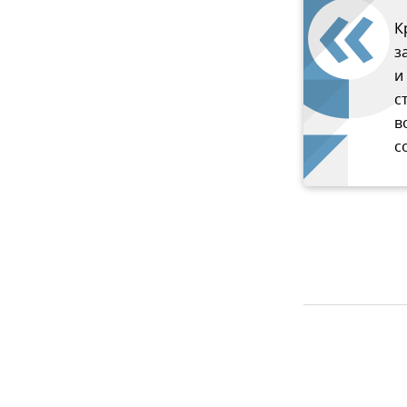
К
з
и
с
в
с