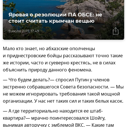
Яровая о резолюции ПА ОБСЕ: не
стоит считать крымчан вещью
9 июля 2017, 17:49
Мало кто знает, но абхазские ополченцы
и приднестровские бойцы рассказывают точно такие
же истории, часто и суеверно крестясь, не в силах
объяснить природу данного феномена.
— Что будем делать?— спросил Путин у членов
экстренно собравшегося Совета безопасности. — Мы
не можем игнорировать требования такой мощной
организации. У нас нет таких сил и таких белых касок.
— А где территориально находится ее штаб-
квартира?— мрачно поинтересовался Шойгу,
вынимая авторучку с эмблемой ВКС. — Какие там