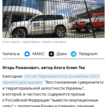
© РИА Новости . Сергей Аверин
Перейти в фотобанк
Читать в
МАКС
Дзен
Telegram
Игорь Романович, автор блога Green Tea
Ежегодная
сессия Парламентской ассамблеи ОБСЕ 
приняла декларацию
"Восстановление суверенитета
и территориальной целостности Украины",
в которой, в частности, содержится призыв
к Российской Федерации "вывести оккупационные
силы" с территории Крыма и отменить решение