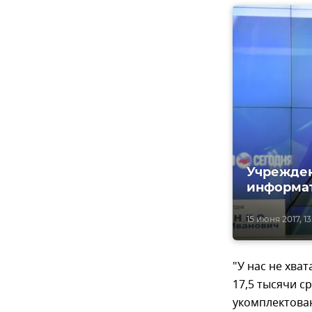
Учрежден
информат
15 июня 2017, 13
"У нас не хват
17,5 тысячи с
укомплектован