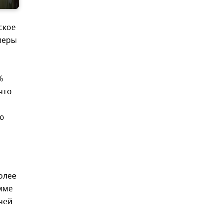
ское
меры
%
что
ю
более
амме
чей