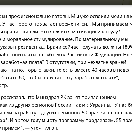
ски профессионально готовы. Мы уже освоили медицин
 У нас просто не хватает времени, сил. Мы принимаем 
бы врачи пришли. Что является мотивацией к труду?
 и моральное стимулирование. По материальному мы
 указы президента… Врачи сейчас получать должны 180
работной платы по субъекту Российской Федерации. Но 
 заработная плата? В отсутствии, при нехватке врачей
ают на полторы ставки, то есть вместо 40 часов в недел
ботать 60, чтобы получить эту заработную плату", —
стр.
 рассказал, что Минздрав РК занят привлечением
как из других регионов России, так и с Украины. "У нас 
ишли на работу с других регионов, 50 врачей по прогр
ор". И в этом году мы эту программу продлеваем, 55 вра
у примем", — уточнил он.