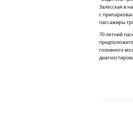
Залесская в н
с припаркова
пассажиры тр
70-летний пас
предположите
головного моз
диагностиров