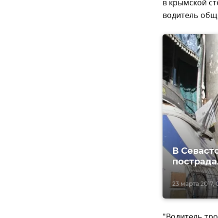
в крымской ст
водитель обще
В Севаст
пострада
23 марта 2017, 
"Водитель тро