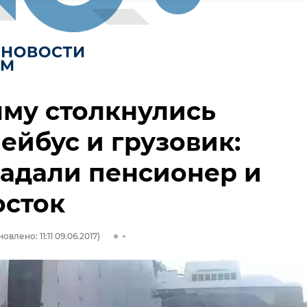
му столкнулись
ейбус и грузовик:
адали пенсионер и
осток
овлено: 11:11 09.06.2017)