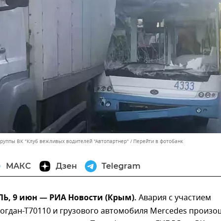
группы ВК "Клуб вежливых водителей "Автопартнер"
Перейти в фотобанк
МАКС
Дзен
Telegram
, 9 июн — РИА Новости (Крым).
Авария с участием
огдан-Т70110 и грузового автомобиля Mercedes произо