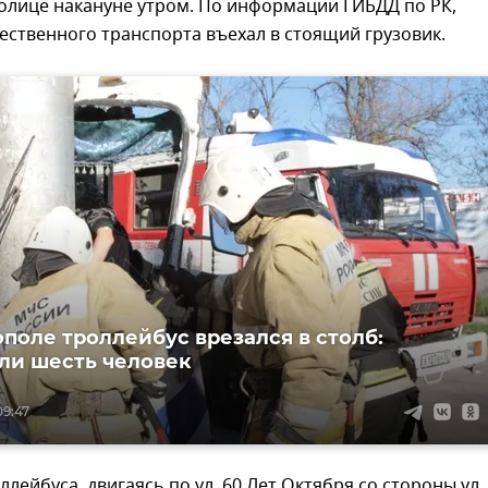
олице накануне утром. По информации ГИБДД по РК,
ственного транспорта въехал в стоящий грузовик.
ополе троллейбус врезался в столб:
ли шесть человек
09:47
ллейбуса, двигаясь по ул. 60 Лет Октября со стороны ул.