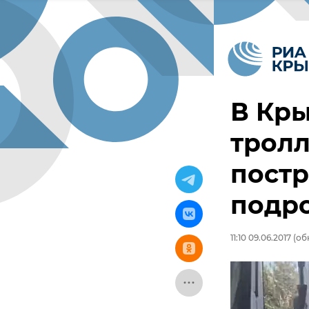
В Кры
тролл
постр
подр
11:10 09.06.2017
(обн