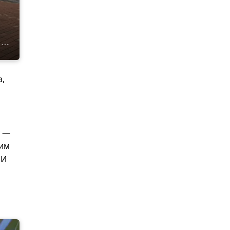
а,
у —
оим
 И