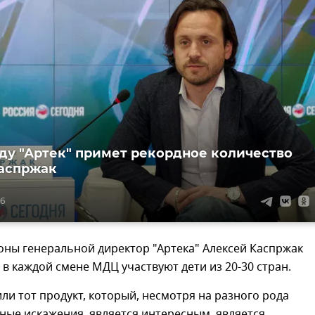
оду "Артек" примет рекордное количество
Каспржак
56
оны генеральной директор "Артека" Алексей Каспржак
о в каждой смене МДЦ участвуют дети из 20-30 стран.
и тот продукт, который, несмотря на разного рода
ые искажения, является интересным, является