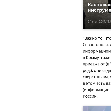
Каспржак
инструме
24 мая 2017, 13:
"Важно то, чт
Севастополя, 
информационно
в Крыму, тоже
приезжают (в 
ред.), они ез
сверстникам, 
в этом есть в
(информацион
России.