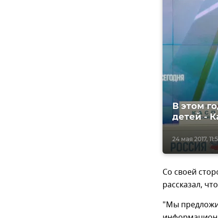
В этом г
детей - 
24 мая 2017, 11:
Со своей стор
рассказал, чт
"Мы предложил
информационн