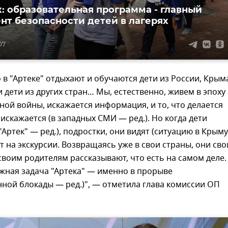
: образовательная программа - главный
нт безопасности детей в лагерях
07
о в "Артеке" отдыхают и обучаются дети из России, Крым
и дети из других стран… Мы, естественно, живем в эпоху
й войны, искажается информация, и то, что делается
 искажается (в западных СМИ — ред.). Но когда дети
"Артек" — ред.), подростки, они видят (ситуацию в Крым
дят на экскурсии. Возвращаясь уже в свои страны, они св
своим родителям рассказывают, что есть на самом деле.
ажная задача "Артека" — именно в прорыве
ной блокады — ред.)", — отметила глава комиссии ОП