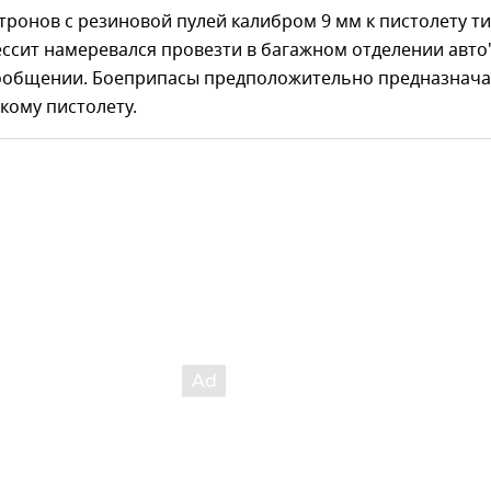
тронов с резиновой пулей калибром 9 мм к пистолету т
ссит намеревался провезти в багажном отделении авто
сообщении. Боеприпасы предположительно предназнач
кому пистолету.