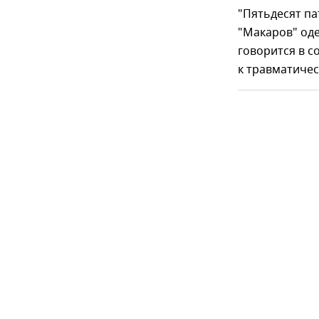
"Пятьдесят па
"Макаров" оде
говорится в 
к травматичес