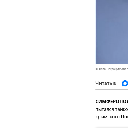
© Фото Погрануправле
Читать в
СИМФЕРОПОЛЬ
пытался тайк
крымского По