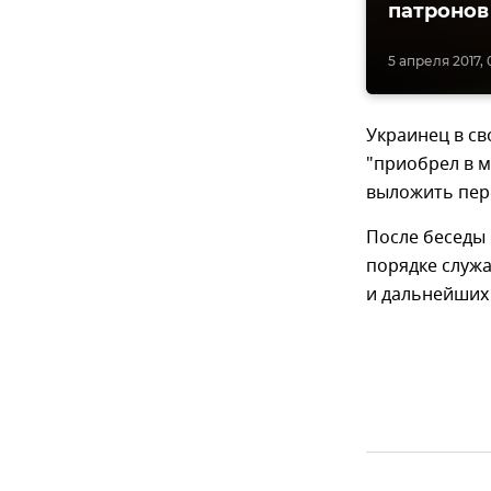
патронов
5 апреля 2017, 
Украинец в св
"приобрел в м
выложить пер
После беседы
порядке служ
и дальнейших