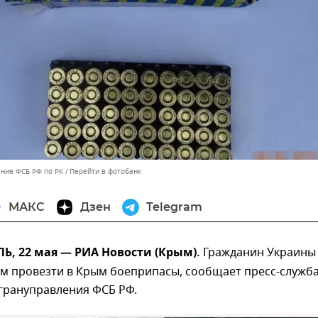
ние ФСБ РФ по РК
Перейти в фотобанк
МАКС
Дзен
Telegram
, 22 мая — РИА Новости (Крым).
Гражданин Украины
ом провезти в Крым боеприпасы, сообщает пресс-служб
грануправления ФСБ РФ.