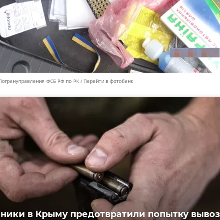
Погрануправления ФСБ РФ по РК
Перейти в фотобанк
ники в Крыму предотвратили попытку вывоз