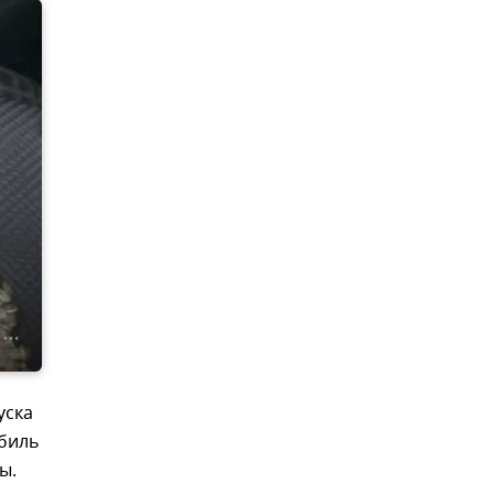
уска
обиль
ы.