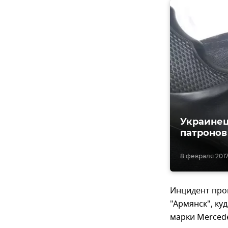
Украинец
патронов
8 февраля 2017,
Инцидент про
"Армянск", ку
марки Mercede