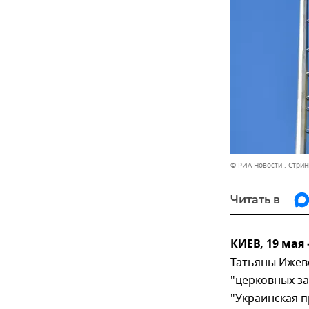
© РИА Новости . Стрин
Читать в
КИЕВ, 19 мая
Татьяны Ижевс
"церковных за
"Украинская п