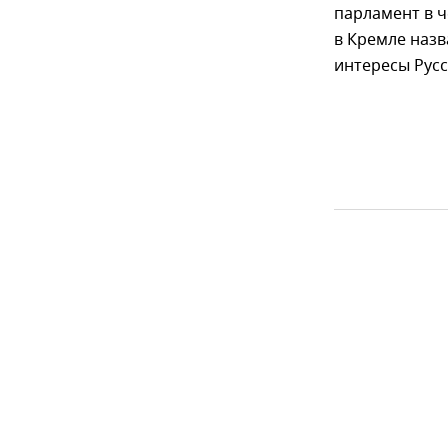
парламент в ч
в Кремле наз
интересы Русс