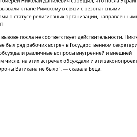
отоиерей Николай Данилевич сообщил, что посла Украи
вызвали к папе Римскому в связи с резонансными
ами о статусе религиозных организаций, направленным
П.
вызове посла не соответствует действительности. Никт
нее был ряд рабочих встреч в Государственном секретар
е обсуждали различные вопросы внутренней и внешней
ом числе, на этих встречах обсуждали и эти законопроек
ороны Ватикана не было", — сказала Беца.