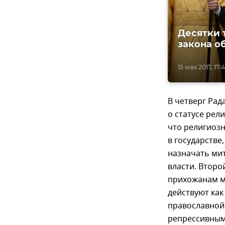
Десятки 
закона о
15 мая 2017, 17:
В четверг Рад
о статусе рел
что религиоз
в государстве
назначать ми
власти. Второ
прихожанам м
действуют как
православной
репрессивными