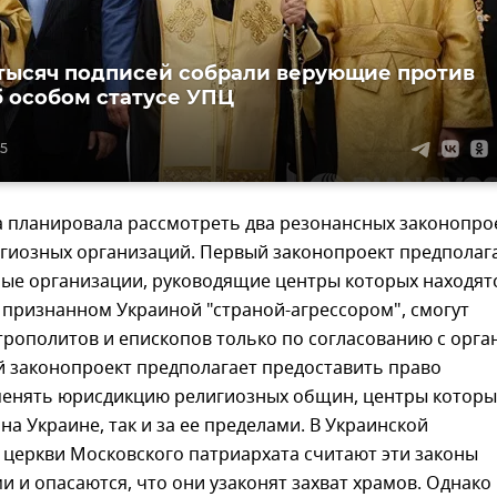
тысяч подписей собрали верующие против
б особом статусе УПЦ
45
а планировала рассмотреть два резонансных законопро
игиозных организаций. Первый законопроект предполага
ные организации, руководящие центры которых находят
, признанном Украиной "страной-агрессором", смогут
трополитов и епископов только по согласованию с орга
й законопроект предполагает предоставить право
енять юрисдикцию религиозных общин, центры которы
 на Украине, так и за ее пределами. В Украинской
 церкви Московского патриархата считают эти законы
 и опасаются, что они узаконят захват храмов. Однако