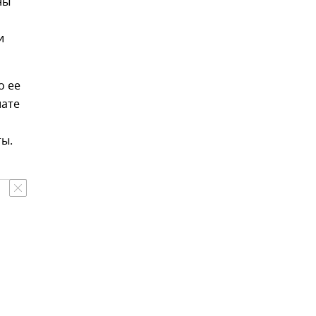
ны
и
о ее
иате
ты.