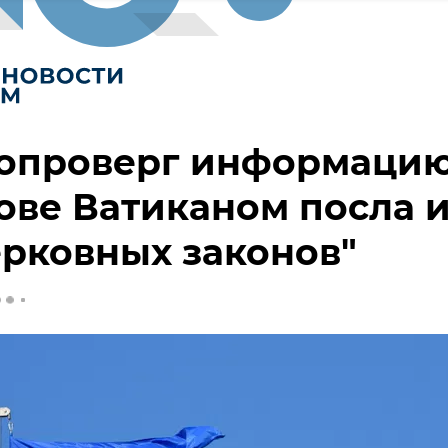
 опроверг информаци
ове Ватиканом посла и
ерковных законов"