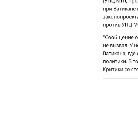
(УПЦ МП), пр
при Ватикане 
законопроект
против УПЦ М
"Сообщение о 
не вызвал. У 
Ватикана, гд
политики. В т
Критики со ст