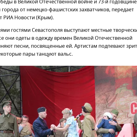
беды в Великой Отечественной войне и 73-й годовщине
города от немецко-фашистских захватчиков, передает
т РИА Новости (Крым).
лями гостями Севастополя выступают местные творческ
се они одеты в одежду времен Великой Отечественной
няют песни, посвященные ей. Артистам подпевают зрит
екоторые пары танцуют вальс.