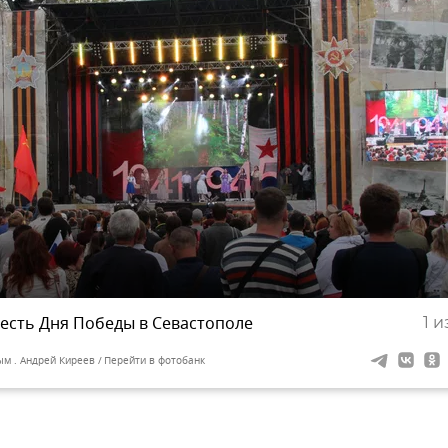
честь Дня Победы в Севастополе
1
из
ым . Андрей Киреев
Перейти в фотобанк