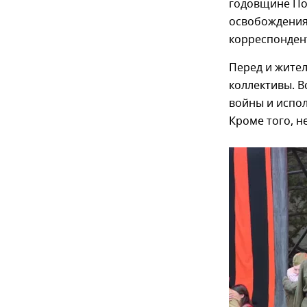
годовщине По
освобождения 
корреспонден
Перед и жите
коллективы. В
войны и испол
Кроме того, н