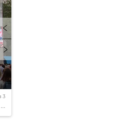
Концерт в честь Дня Победы в Севастополе
 3
© РИА Новости Крым . Андрей Киреев
Перейти в фотобанк