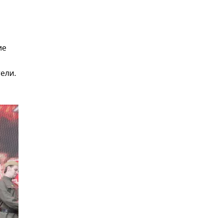
ие
ели.