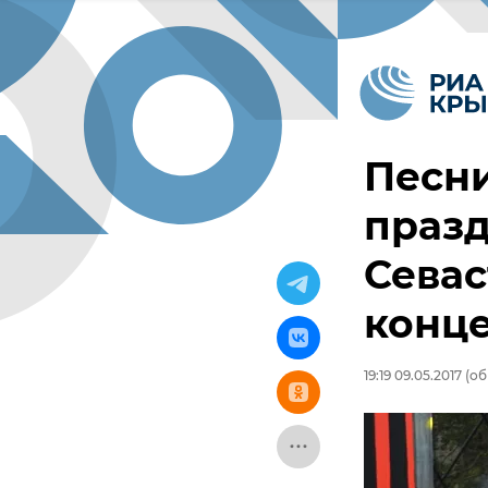
Песни
празд
Севас
конц
19:19 09.05.2017
(об