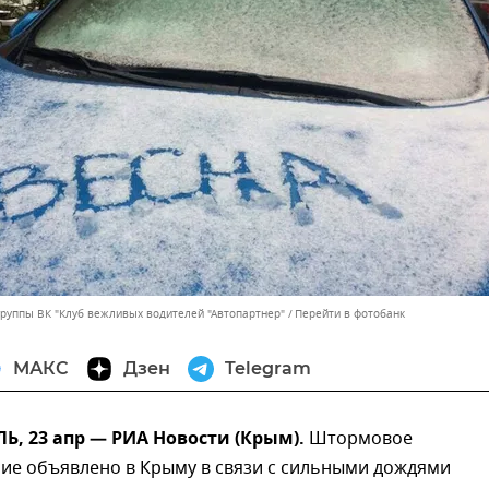
группы ВК "Клуб вежливых водителей "Автопартнер"
Перейти в фотобанк
МАКС
Дзен
Telegram
, 23 апр — РИА Новости (Крым).
Штормовое
ие объявлено в Крыму в связи с сильными дождями