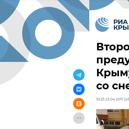
Втор
пред
Крыму
со сн
10:25 23.04.2017
(об