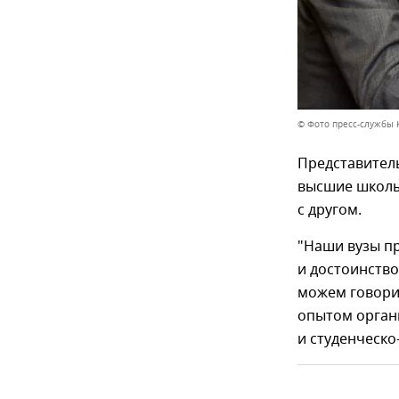
© Фото пресс-службы 
Представитель
высшие школы
с другом.
"Наши вузы пр
и достоинство
можем говори
опытом орган
и студенческ