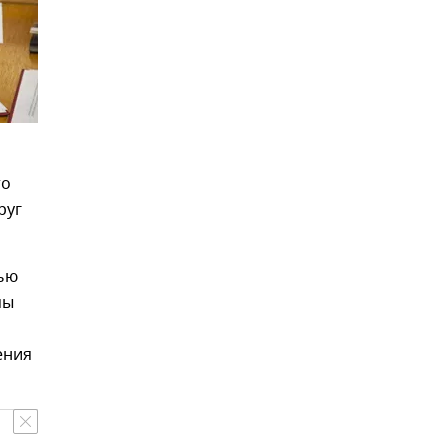
то
руг
тью
мы
ения