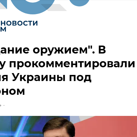
ание оружием". В
у прокомментировали
ия Украины под
оном