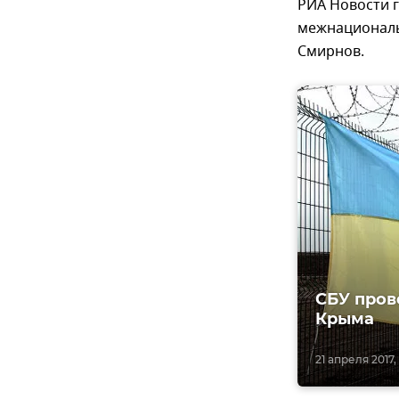
РИА Новости г
межнациональ
Смирнов.
СБУ пров
Крыма
21 апреля 2017, 