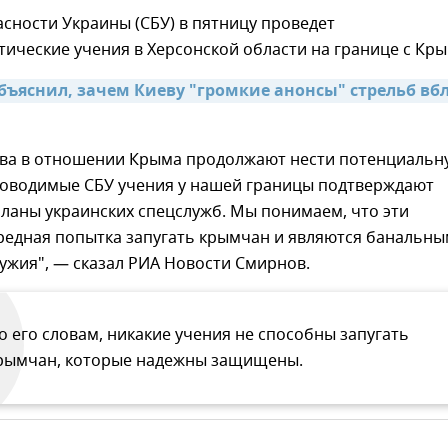
сности Украины (СБУ) в пятницу проведет
ические учения в Херсонской области на границе с Кр
объяснил, зачем Киеву "громкие анонсы" стрельб вбл
ева в отношении Крыма продолжают нести потенциальн
роводимые СБУ учения у нашей границы подтверждают
ланы украинских спецслужб. Мы понимаем, что эти
редная попытка запугать крымчан и являются банальн
ужия", — сказал РИА Новости Смирнов.
о его словам, никакие учения не способны запугать
рымчан, которые надежны защищены.