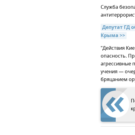
Служба безопа
антитеррорист
Депутат ГД 
Крыма >>
"Действия Ки
опасность. П
агрессивные п
учения — оче
бряцанием ор
П
к