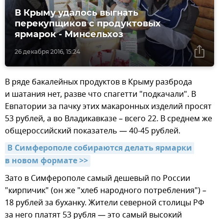
В Крыму удалось выгнать
перекупщиков с продуктовых
ярмарок - Минсельхоз
26 декабря 2016, 15:24
В ряде бакалейных продуктов в Крыму разброда
и шатания нет, разве что спагетти "подкачали". В
Евпатории за пачку этих макаронных изделий просят
53 рублей, а во Владикавказе – всего 22. В среднем же
общероссийский показатель — 40-45 рублей.
В Симферополе собираются делать ярмарки 
в новом формате >>
Зато в Симферополе самый дешевый по России
"кирпичик" (он же "хлеб народного потребления") –
18 рублей за буханку. Жители северной столицы РФ
за него платят 53 рубля — это самый высокий