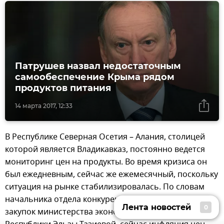
Патрушев назвал недостаточным
самообеспечение Крыма рядом
продуктов питания
14 марта 2017, 12:33
В Республике Северная Осетия – Алания, столицей
которой является Владикавказ, постоянно ведется
мониторинг цен на продукты. Во время кризиса он
был ежедневным, сейчас же ежемесячный, поскольку
ситуация на рынке стабилизировалась. По словам
начальника отдела конкуренции и государственных
Лента новостей
0
закупок министерства экономического развития
Лента новостей