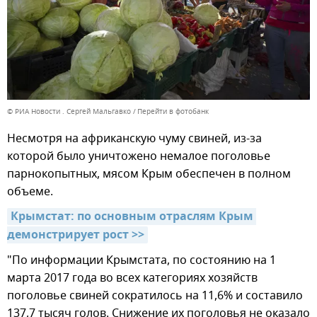
© РИА Новости . Сергей Мальгавко
Перейти в фотобанк
Несмотря на африканскую чуму свиней, из-за
которой было уничтожено немалое поголовье
парнокопытных, мясом Крым обеспечен в полном
объеме.
Крымстат: по основным отраслям Крым 
демонстрирует рост >>
"По информации Крымстата, по состоянию на 1
марта 2017 года во всех категориях хозяйств
поголовье свиней сократилось на 11,6% и составило
137,7 тысяч голов. Снижение их поголовья не оказало