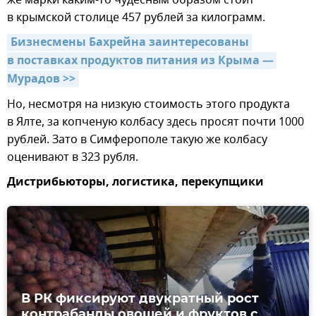
же марки каким-то чудесным образом стоит
в крымской столице 457 рублей за килограмм.
Бизнесмены Бахрейна заинтересованы 
в поставках продуктов питания из Крыма — 
Мурадов >>
Но, несмотря на низкую стоимость этого продукта
в Ялте, за копченую колбасу здесь просят почти 1000
рублей. Зато в Симферополе такую же колбасу
оценивают в 323 рубля.
Дистрибьюторы, логистика, перекупщики
В РК фиксируют двукратный рост
контрабанды овощей и фруктов с