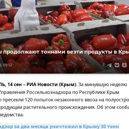
 продолжают тоннами везти продукты в Кр
, 09:52
 14 cен – РИА Новости (Крым)
. За минувшую неделю
Управления Россельхознадзора по Республике Крым
 пресекли 120 попыток незаконного ввоза на полуостр
 продукции растительного происхождения. Об этом соо
ведомства.
адзор за два месяца уничтожил в Крыму 30 тонн 