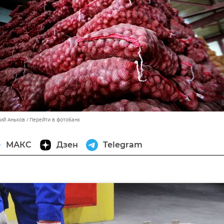
лий Аньков
Перейти в фотобанк
МАКС
Дзен
Telegram