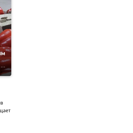
ым
ов
бщает