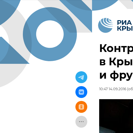
Конт
в Кры
и фру
10:47 14.09.2016
(об