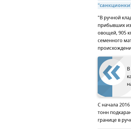
"санкционки"
"В ручной кла
прибывших из 
овощей, 905 кг
семенного мат
происхождения
В
к
н
С начала 2016
тонн подкара
границе в руч