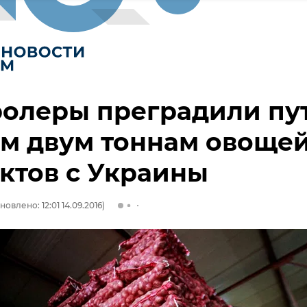
ролеры преградили пу
м двум тоннам овоще
ктов с Украины
новлено: 12:01 14.09.2016)