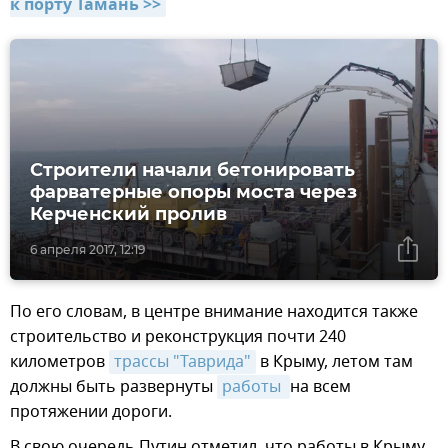
к порту Тамань >>
Строители начали бетонировать
фарватерные опоры моста через
Керченский пролив
6 апреля 2017, 12:19
По его словам, в центре внимание находится также
строительство и реконструкция почти 240
километров
трассы "Таврида"
в Крыму, летом там
должны быть развернуты
работы 
на всем
протяжении дороги.
В свою очередь Путин отметил, что работы в Крыму