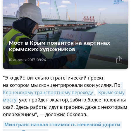
Мост в Крым появится на картинах
крымских художников
10 апреля 2017, 09:24
"Это действительно стратегический проект,
на котором мы сконцентрировали свои усилия. По
Керченскому транспортному переходу
,
Крымскому 
мосту
уже пройден экватор, забито более половины
свай. Здесь работы идут в графике, даже с некоторым
опережением", — доложил Соколов.
Минтранс назвал стоимость железной дороги 