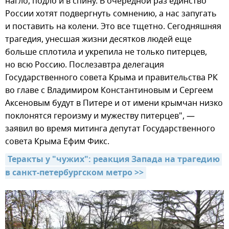
нагло, подло и в спину. В очередной раз единство
России хотят подвергнуть сомнению, а нас запугать
и поставить на колени. Это все тщетно. Сегодняшняя
трагедия, унесшая жизни десятков людей еще
больше сплотила и укрепила не только питерцев,
но всю Россию. Послезавтра делегация
Государственного совета Крыма и правительства РК
во главе с Владимиром Константиновым и Сергеем
Аксеновым будут в Питере и от имени крымчан низко
поклонятся героизму и мужеству питерцев", —
заявил во время митинга депутат Государственного
совета Крыма Ефим Фикс.
Теракты у "чужих": реакция Запада на трагедию 
в санкт-петербургском метро >>