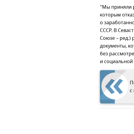
"Мы приняли 
которым отка
о заработанно
СССР. В Севас
Союзе – ред.)
документы, к
без рассмотре
и социальной
П
с