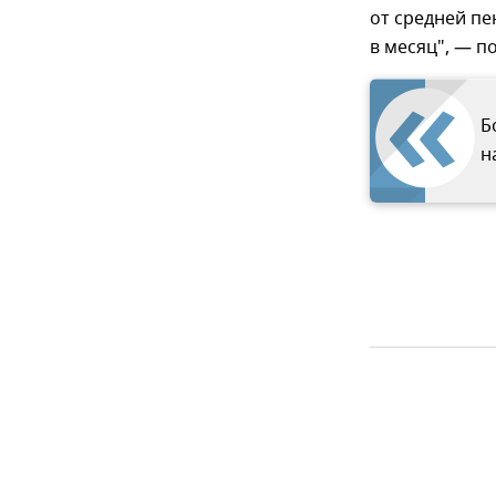
от средней пе
в месяц", — п
Б
н