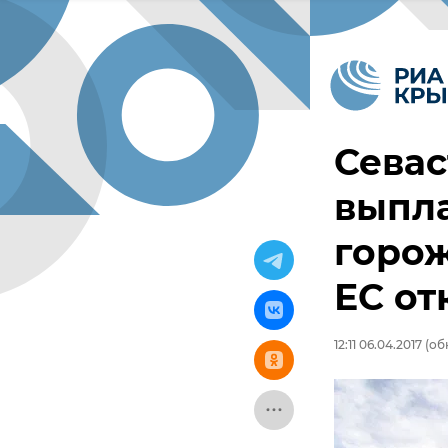
Севас
выпл
горож
ЕС от
12:11 06.04.2017
(обн