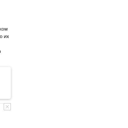
ском
о их
а