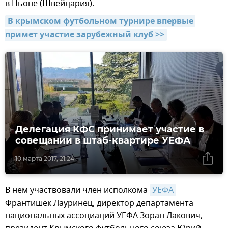
в Ньоне (Швейцария).
В крымском футбольном турнире впервые 
примет участие зарубежный клуб >>
Делегация КФС принимает участие в
совещании в штаб-квартире УЕФА
10 марта 2017, 21:24
В нем участвовали член исполкома
УЕФА
Франтишек Лауринец, директор департамента
национальных ассоциаций УЕФА Зоран Лакович,