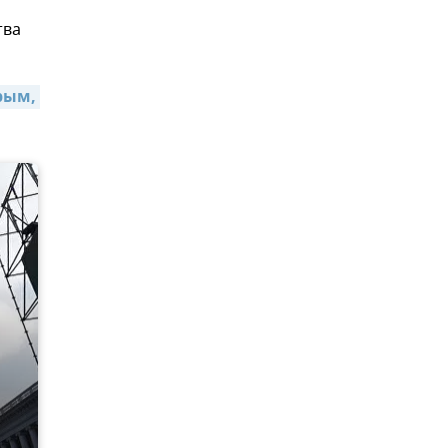
тва
ым, 