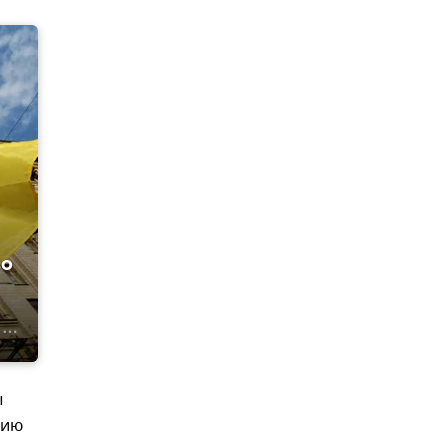
во
ы
тию