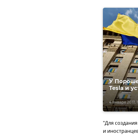
У Пороше
Tesla и 
4 января 2017, 1
"Для создани
и иностранцев