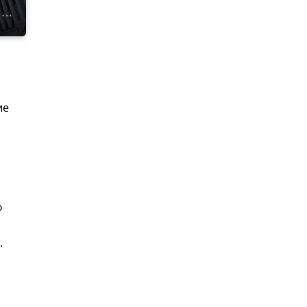
ие
ю
.