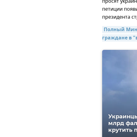
просят украи
петиции появ
президента ст
Полный МинС
граждане в "
Украинцы
млрд фал
крутить 