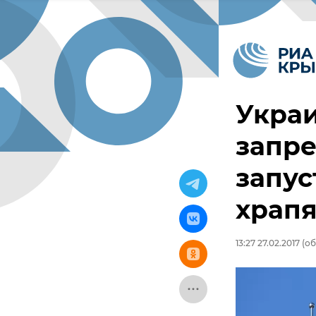
Укра
запре
запус
храп
13:27 27.02.2017
(об