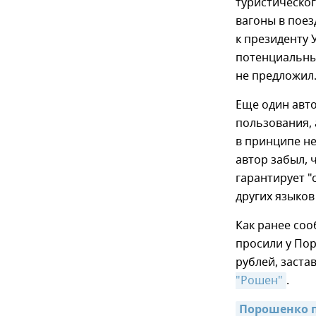
туристическо
вагоны в поез
к президенту 
потенциальный
не предложил
Еще один авто
пользования, 
в принципе не
автор забыл, 
гарантирует "
других языко
Как ранее соо
просили у По
рублей, заста
"Рошен"
.
Порошенко п