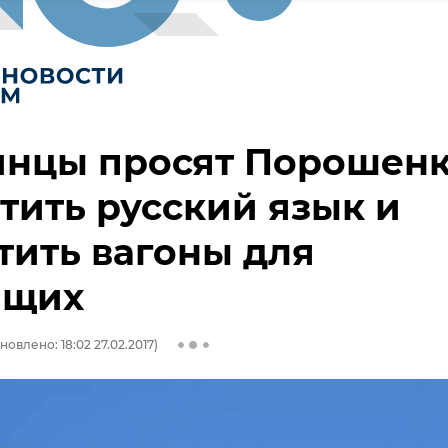
инцы просят Порошен
тить русский язык и
тить вагоны для
ящих
новлено: 18:02 27.02.2017)