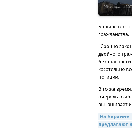
16 февраля 2017
Больше всего 
гражданства.
"Срочно закон
двойного граж
безопасности 
касательно вс
петиции.
В то же время
очередь озабо
вынашивает и
На Украине 
предлагают н