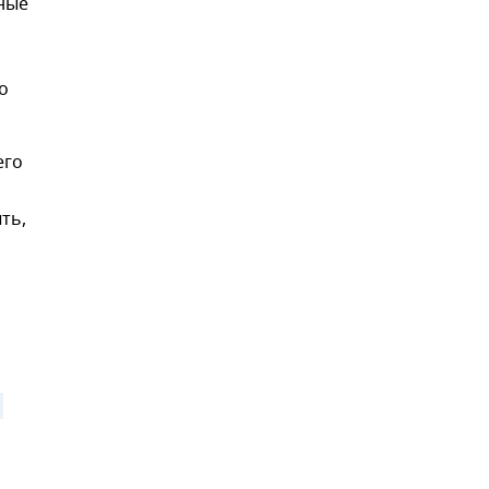
ные
о
его
ть,