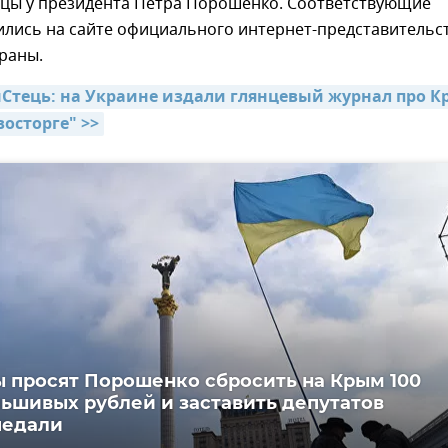
нцы у президента Петра Порошенко. Соответствующие
ились на сайте официального интернет-представительс
раны.
тець: на Украине издали глянцевый журнал про Кр
восторге" >>
 просят Порошенко сбросить на Крым 100
ьшивых рублей и заставить депутатов
педали