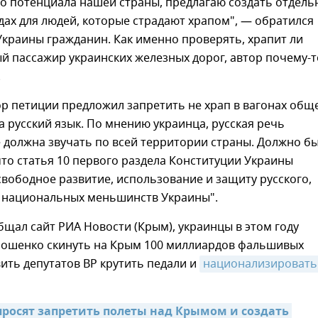
го потенциала нашей страны, предлагаю создать отдель
дах для людей, которые страдают храпом", — обратился
Украины гражданин. Как именно проверять, храпит ли
 пассажир украинских железных дорог, автор почему-т
.
р петиции предложил запретить не храп в вагонах общ
а русский язык. По мнению украинца, русская речь
 должна звучать по всей территории страны. Должно бы
что статья 10 первого раздела Конституции Украины
свободное развитие, использование и защиту русского,
в национальных меньшинств Украины".
бщал сайт РИА Новости (Крым), украинцы в этом году
рошенко скинуть на Крым 100 миллиардов фальшивых
вить депутатов ВР крутить педали и
национализировать 
росят запретить полеты над Крымом и создать 