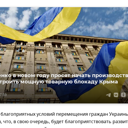
нко в новом году просят начать производст
устроить мощную товарную блокаду Крыма
7:59
я благоприятных условий перемещения граждан Украин
, что, в свою очередь, будет благоприятствовать разви