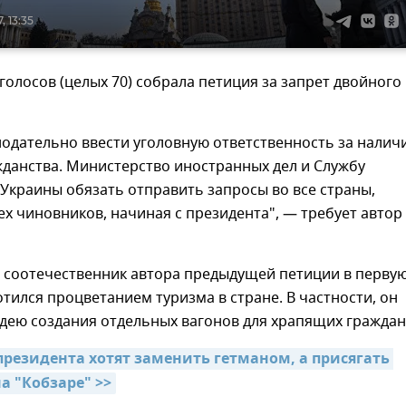
, 13:35
голосов (целых 70) собрала петиция за запрет двойного
одательно ввести уголовную ответственность за налич
данства. Министерство иностранных дел и Службу
Украины обязать отправить запросы во все страны,
ех чиновников, начиная с президента", — требует автор
, соотечественник автора предыдущей петиции в перву
тился процветанием туризма в стране. В частности, он
дею создания отдельных вагонов для храпящих граждан
президента хотят заменить гетманом, а присягать 
а "Кобзаре" >>