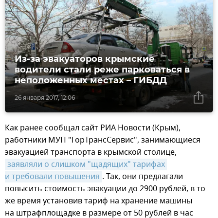
Из-за эвакуаторов крымские
водители стали реже парковаться в
неположенных местах – ГИБДД
26 января 2017, 12:06
Как ранее сообщал сайт РИА Новости (Крым),
работники МУП "ГорТрансСервис", занимающиеся
эвакуацией транспорта в крымской столице,
заявляли о слишком "щадящих" тарифах 
и требовали повышения
. Так, они предлагали
повысить стоимость эвакуации до 2900 рублей, в то
же время установив тариф на хранение машины
на штрафплощадке в размере от 50 рублей в час