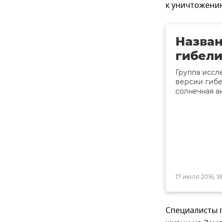
к уничтожению
Назван
гибели
Группа иссл
версии гибе
солнечная а
17 июля 2016, 1
Специалисты 