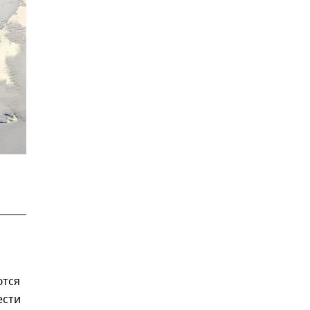
ются
ести