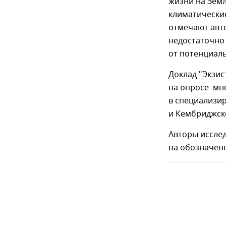
жизни на Зем
климатические
отмечают авт
недостаточно 
от потенциаль
Доклад "Экзис
на опросе мн
в специализи
и Кембриджск
Авторы иссле
на обозначен