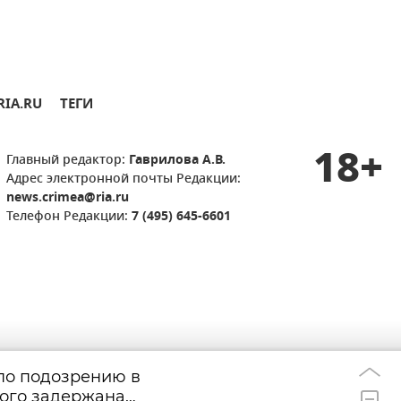
RIA.RU
ТЕГИ
18+
Главный редактор:
Гаврилова А.В.
Адрес электронной почты Редакции:
news.crimea@ria.ru
Телефон Редакции:
7 (495) 645-6601
по подозрению в
Отбой воздушно
15:46
мого задержана
объявили в Сев