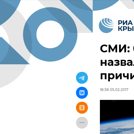
СМИ: 
назва
причи
18:38 05.02.2017