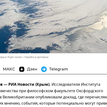
pace Flight Center
Перейти в фотобанк
МАКС
Дзен
Telegram
в — РИА Новости (Крым).
Исследователи Института
овечества при философском факультете Оксфордского
в Великобритании опубликовали доклад, где перечисля
их мнению, события, которые потенциально могут прив