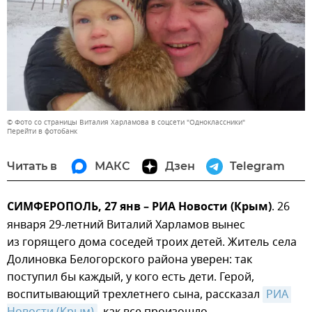
© Фото со страницы Виталия Харламова в соцсети "Одноклассники"
Перейти в фотобанк
Читать в
МАКС
Дзен
Telegram
СИМФЕРОПОЛЬ, 27 янв – РИА Новости (Крым)
. 26
января 29-летний Виталий Харламов вынес
из горящего дома соседей троих детей. Житель села
Долиновка Белогорского района уверен: так
поступил бы каждый, у кого есть дети. Герой,
воспитывающий трехлетнего сына, рассказал
РИА 
Новости (Крым)
, как все произошло.