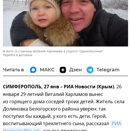
© Фото со страницы Виталия Харламова в соцсети "Одноклассники"
Перейти в фотобанк
Читать в
МАКС
Дзен
Telegram
СИМФЕРОПОЛЬ, 27 янв – РИА Новости (Крым)
. 26
января 29-летний Виталий Харламов вынес
из горящего дома соседей троих детей. Житель села
Долиновка Белогорского района уверен: так
поступил бы каждый, у кого есть дети. Герой,
воспитывающий трехлетнего сына, рассказал
РИА 
Новости (Крым)
, как все произошло.