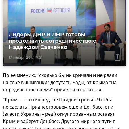
Лидеры ДНР и ЛНР готовы
продолжить сотрудничество с
Надеждой Савченко
17 января 2017, 17:51
По ее мнению, "сколько бы ни кричали и не рвали
на себе вышиванки" депутаты Рады, от Крыма "на
определенное время" придется отказаться.
"Крым — это очередное Приднестровье. Чтобы
не сделать Приднестровьем еще и Донбасс, они
(власти Украины – ред.) оккупированным оставят
Крым и заберут Донбасс. Другого мирного пути я
пока не вижу. Точнее, вижу – это военный путь <…>