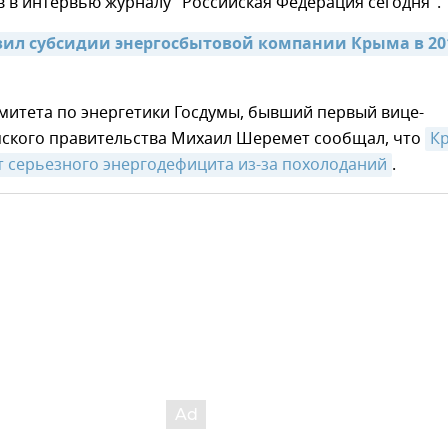
в в интервью журналу "Российская Федерация сегодня".
ил субсидии энергосбытовой компании Крыма в 201
митета по энергетики Госдумы, бывший первый вице-
ского правительства Михаил Шеремет сообщал, что
Кр
т серьезного энергодефицита из-за похолоданий
.