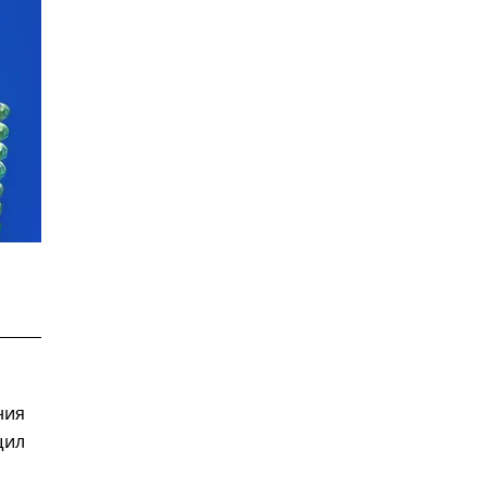
ния
щил