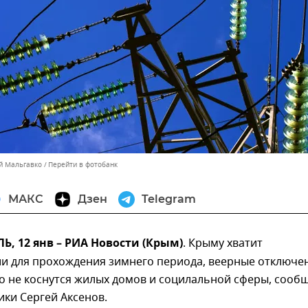
ей Мальгавко
Перейти в фотобанк
МАКС
Дзен
Telegram
 12 янв – РИА Новости (Крым)
. Крыму хватит
ии для прохождения зимнего периода, веерные отключе
 то не коснутся жилых домов и социлальной сферы, сооб
ики Сергей Аксенов.