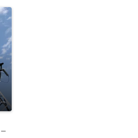
–
, —