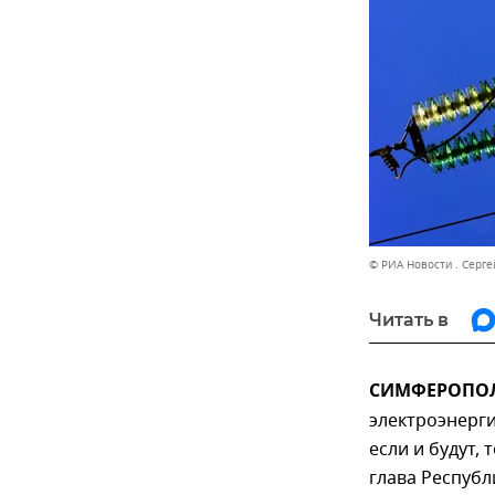
© РИА Новости . Серг
Читать в
СИМФЕРОПОЛЬ,
электроэнерг
если и будут,
глава Республ