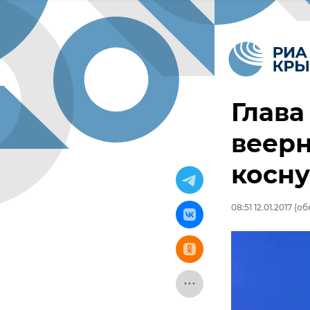
Глава
веер
косну
08:51 12.01.2017
(обн