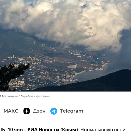
ей Мальгавко
Перейти в фотобанк
МАКС
Дзен
Telegram
 10 янв – РИА Новости (Крым).
Нормативную цену