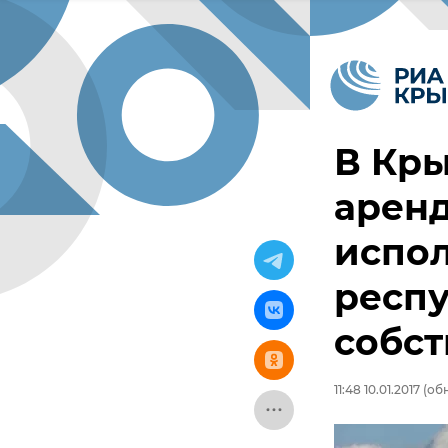
В Кр
аренд
испол
респ
собст
11:48 10.01.2017
(обн