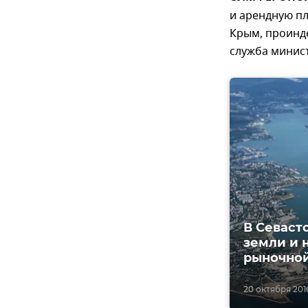
и арендную пл
Крым, проинде
служба минис
В Севаст
земли и 
рыночно
20 октября 2016