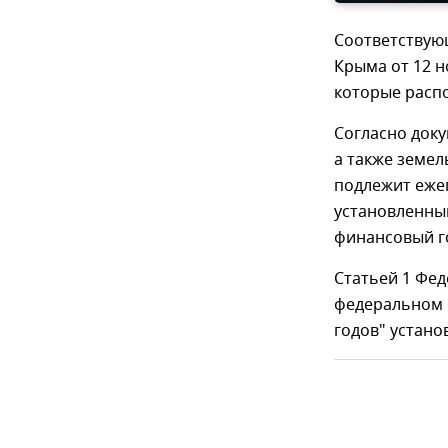
Соответствую
Крыма от 12 н
которые расп
Согласно доку
а также земел
подлежит еже
установленны
финансовый г
Статьей 1 Фед
федеральном б
годов" устано