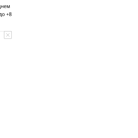
днем
до +8