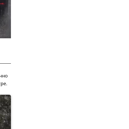
ачно
ре.