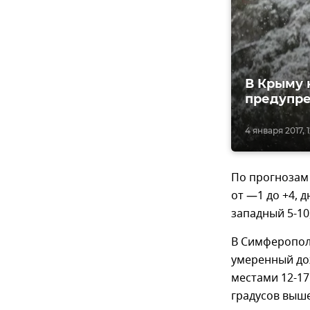
В Крыму 
предупр
4 января 2017, 
По прогнозам 
от —1 до +4, 
западный 5-10,
В Симферопол
умеренный дож
местами 12-17
градусов выше