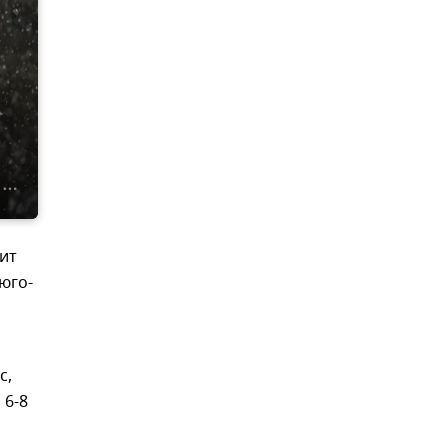
ит
 юго-
с,
 6-8