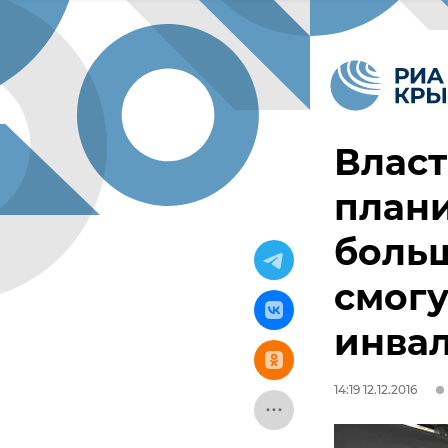
Власт
плани
больш
смогу
инва
14:19 12.12.2016