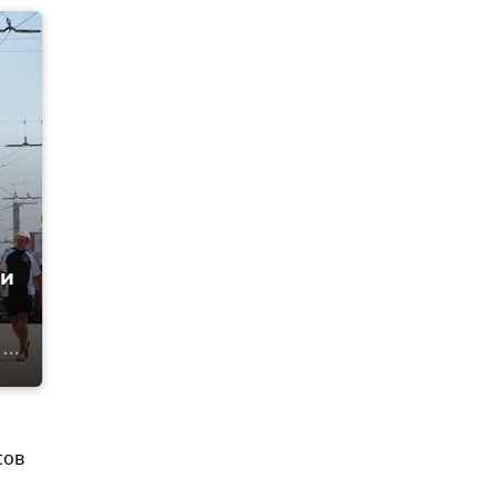
ти
сов