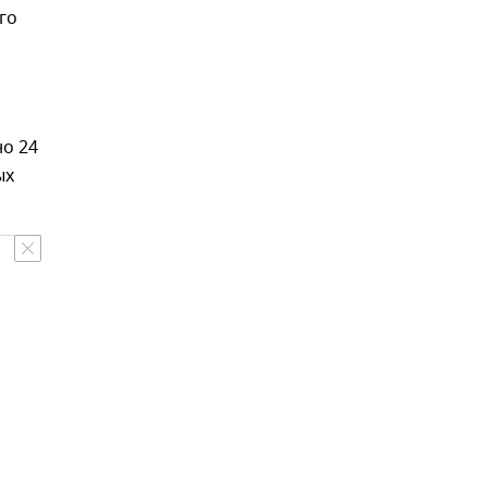
го
но 24
ых