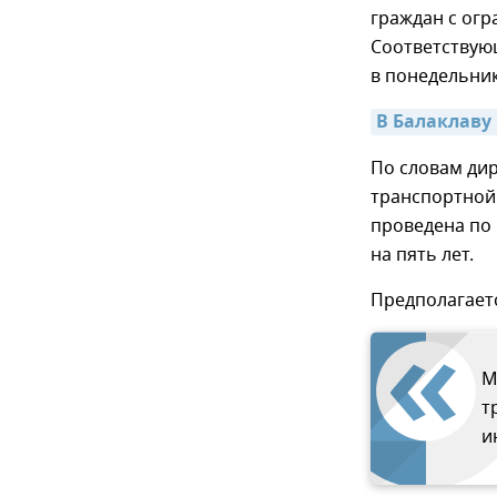
граждан с ог
Соответствую
в понедельник
В Балаклаву
По словам ди
транспортной 
проведена по 
на пять лет.
Предполагаетс
М
т
и