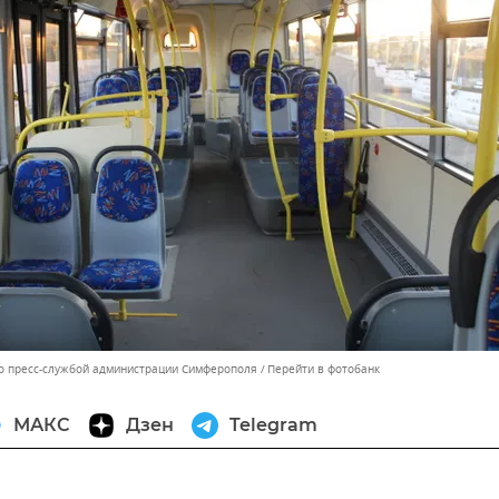
о пресс-службой администрации Симферополя
Перейти в фотобанк
МАКС
Дзен
Telegram