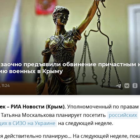
 заочно предъявили обвинение причастным 
ию военных в Крыму
 11:24
ек – РИА Новости (Крым).
Уполномоченный по правам
Ф Татьяна Москалькова планирует посетить
российских 
их в СИЗО на Украине
на следующей неделе.
 я действительно планирую… На следующей неделе, пок