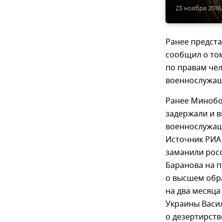
23 ноября 2016,
Ранее предст
сообщил о то
по правам че
военнослужащ
Ранее Минобо
задержали и в
военнослужащ
Источник РИА 
заманили рос
Баранова на п
о высшем обр
на два месяца
Украины Васил
о дезертирств