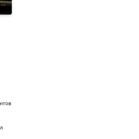
.
ентов
ел