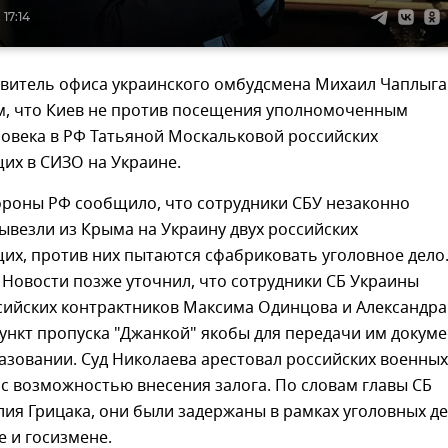
 17:14
авитель офиса украинского омбудсмена Михаил Чаплыга
м, что Киев не против посещения уполномоченным
ловека в РФ Татьяной Москальковой российских
их в СИЗО на Украине.
роны РФ сообщило, что сотрудники СБУ незаконно
ывезли из Крыма на Украину двух российских
их, против них пытаются сфабриковать уголовное дело
Новости позже уточнил, что сотрудники СБ Украины
сийских контрактников Максима Одинцова и Александра
ункт пропуска "Джанкой" якобы для передачи им докум
азовании. Суд Николаева арестовал российских военных
 с возможностью внесения залога. По словам главы СБ
ия Грицака, они были задержаны в рамках уголовных д
е и госизмене.