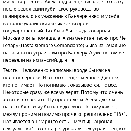
мифотворчество. Александра еще писала, что сразу
после революции кубинское руководство
планировало из уважения к Бандере ввести у себя
в стране украинский язык как второй
государственный. Так бы и было – да коварная
Москва опять помешала. А знаменитая песня про Че
Гевару (Hasta siempre Comandante) была изначально
написана по-украински про Бандеру. А уже потом ее
перевели на испанский, для Че.
Тексты Шелковенко написаны вроде бы как на
полном серьезе. И оттого – еще смешнее. Для тех,
кто понимает. Но понимают, оказывается, не все.
Некоторые сразу же всему верят. Потому что очень
хотят в это верить. Ну просто дети. А ведь детям
на этот блог ходу быть не должно. Потому как он,
между прочим и помимо прочего, решительно "18+".
Называется он "Мрії (то есть – мечты) націонал-
сексуалістки". То есть, ресурс – для тех украинцев, кто