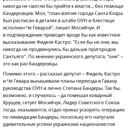
никогда не смогли бы прийти к власти… без помощи
бандеровцев. Мол, "план взятия города Санта Клара
был расписан в деталях в штабе ОУН и блестяще
исполнен Че Геварой", пишет Мосийчук. И
в подтверждение приводит вроде бы как известное
высказывание Фиделя Кастро: "Если бы не они, мы
никогда не продвинулись бы дальше пригородов
Сантьяго". По мнению украинского депутата, "они" –
это как раз бандеровцы.
Помимо этого – рассказал депутат – Фидель Кастро
и Че Гевара вынашивали планы переезда в Гавану
руководства ОУН и лично Степана Бандеры. Так бы,
возможно, и случилось – да помешал коварный
Хрущев, сетует Мосийчук. Лидер Советского Союза
тогда, оказывается, отдал приказ ускорить операцию
по ликвидации Бандеры, поскольку его напугали
удивительные успехи украинских националистов