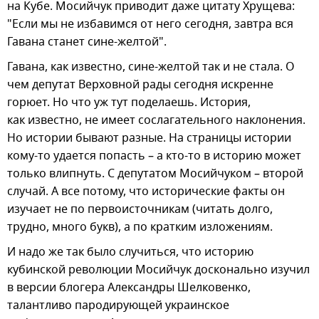
на Кубе. Мосийчук приводит даже цитату Хрущева:
"Если мы не избавимся от него сегодня, завтра вся
Гавана станет сине-желтой".
Гавана, как известно, сине-желтой так и не стала. О
чем депутат Верховной рады сегодня искренне
горюет. Но что уж тут поделаешь. История,
как известно, не имеет сослагательного наклонения.
Но истории бывают разные. На страницы истории
кому-то удается попасть – а кто-то в историю может
только влипнуть. С депутатом Мосийчуком – второй
случай. А все потому, что исторические факты он
изучает не по первоисточникам (читать долго,
трудно, много букв), а по кратким изложениям.
И надо же так было случиться, что историю
кубинской революции Мосийчук досконально изучил
в версии блогера Александры Шелковенко,
талантливо пародирующей украинское