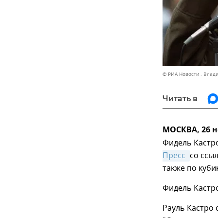
© РИА Новости . Влад
Читать в
МОСКВА, 26 н
Фидель Кастро
Пресс 
со ссы
также по куб
Фидель Кастро
Рауль Кастро 