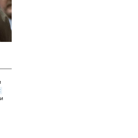
и
 
ли