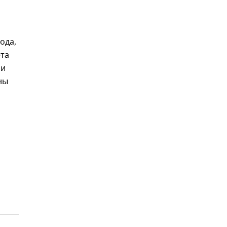
ода,
ета
ми
ны