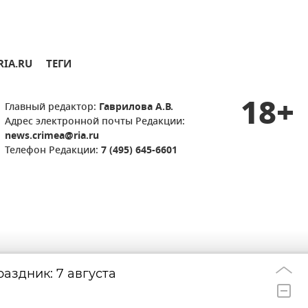
RIA.RU
ТЕГИ
18+
Главный редактор:
Гаврилова А.В.
Адрес электронной почты Редакции:
news.crimea@ria.ru
Телефон Редакции:
7 (495) 645-6601
аздник: 7 августа
Атаки ВСУ на эн
22:33
африканская жар