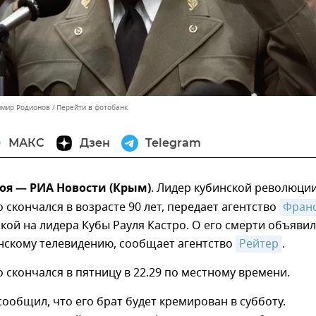
имир Родионов
Перейти в фотобанк
МАКС
Дзен
Telegram
оя — РИА Новости (Крым)
. Лидер кубинской революци
 скончался в возрасте 90 лет, передает агентство
Франс
лкой на лидера Кубы Рауля Кастро. О его смерти объяви
инскому телевидению, сообщает агентство
Рейтер
.
 скончался в пятницу в 22.29 по местному времени.
сообщил, что его брат будет кремирован в субботу.