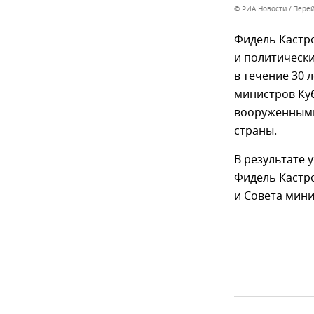
© РИА Новости
Перей
Фидель Кастр
и политический
в течение 30 
министров Ку
вооруженными
страны.
В результате 
Фидель Кастр
и Совета мини