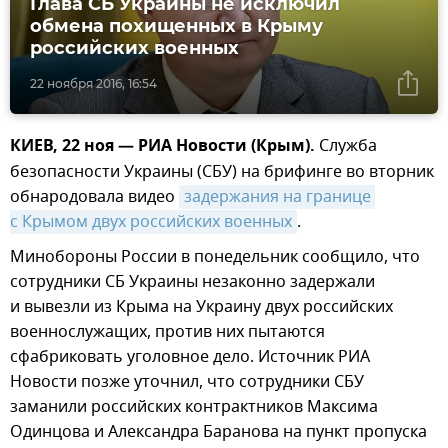
Глава СБ Украины не исключил
обмена похищенных в Крыму
российских военных
22 ноября 2016, 16:54
КИЕВ, 22 ноя — РИА Новости (Крым).
Служба
безопасности Украины (СБУ) на брифинге во вторник
обнародовала видео
задержания на границе 
с Крымом двух российских военных
.
Минобороны России в понедельник сообщило, что
сотрудники СБ Украины незаконно задержали
и вывезли из Крыма на Украину двух российских
военнослужащих, против них пытаются
сфабриковать уголовное дело. Источник РИА
Новости позже уточнил, что сотрудники СБУ
заманили российских контрактников Максима
Одинцова и Александра Баранова на пункт пропуска