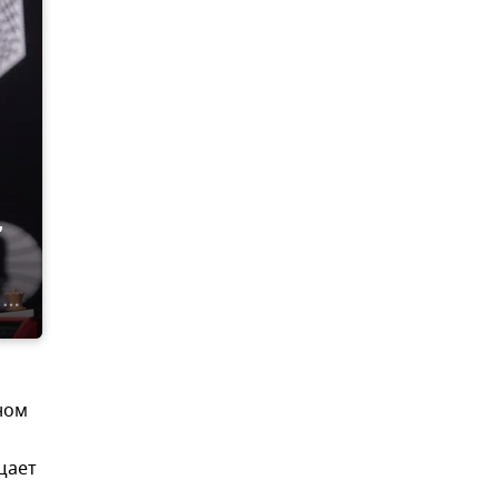
,
ном
щает