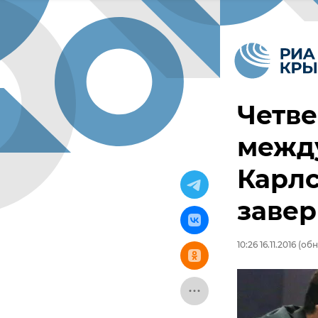
Четве
межд
Карл
заве
10:26 16.11.2016
(обно