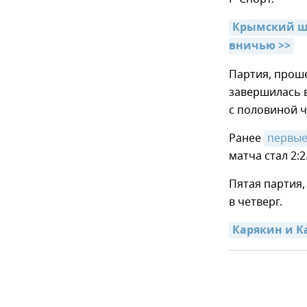
Крымский ша
вничью >>
Партия, проше
завершилась в
с половиной ч
Ранее
первые
матча стал 2:2
Пятая партия,
в четверг.
Карякин и К