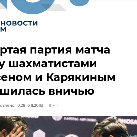
ртая партия матча
у шахматистами
сеном и Карякиным
ршилась вничью
влено: 10:28 16.11.2016)