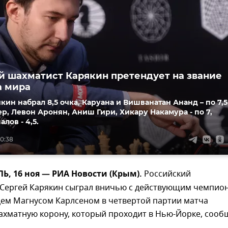
 шахматист Карякин претендует на звание
а мира
кин набрал 8,5 очка, Каруана и Вишванатан Ананд – по 7,5
р, Левон Аронян, Аниш Гири, Хикару Накамура - по 7,
лов - 4,5.
10:38
, 16 ноя — РИА Новости (Крым).
Российский
 Сергей Карякин сыграл вничью с действующим чемпио
ем Магнусом Карлсеном в четвертой партии матча
ахматную корону, который проходит в Нью-Йорке, сооб