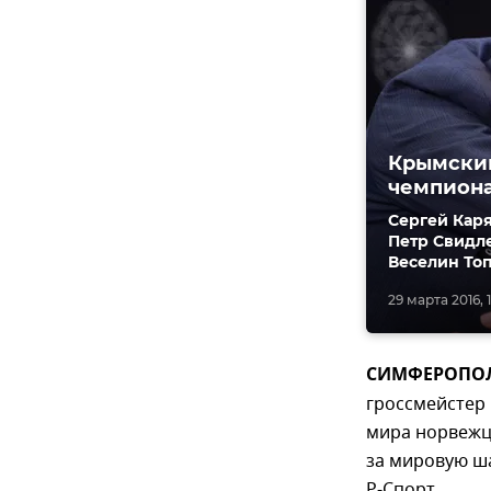
Крымский
чемпион
Сергей Каря
Петр Свидле
Веселин Топа
29 марта 2016, 
СИМФЕРОПОЛЬ
гроссмейстер
мира норвежц
за мировую ш
Р-Спорт.