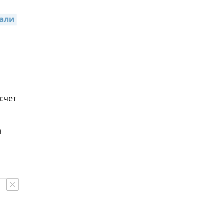
али 
счет
я