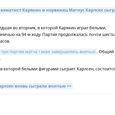
хматист Карякин и норвежец Магнус Карлсен сыгр
дшая во вторник, в которой Карякин играл белыми,
ничью на 94-м ходу. Партия продолжалась почти шесть
асов.
 три партии матча также завершились вничью
. Общий 
.
 в которой белыми фигурами сыграет Карлсен, состоитс
арлсен вновь сыграли вничью >>