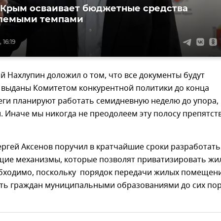
 Крым осваивает бюджетные средства
лемыми темпами
 16:19
й Нахлупин доложил о том, что все документы будут
 выданы Комитетом конкурентной политики до конца
еги планируют работать семидневную неделю до упора,
и. Иначе мы никогда не преодолеем эту полосу препятст
ергей Аксенов поручил в кратчайшие сроки разработать
щие механизмы, которые позволят приватизировать жи
обходимо, поскольку порядок передачи жилых помещен
сть граждан муниципальными образованиями до сих по