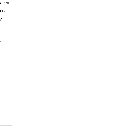
едем
ть.
и
а