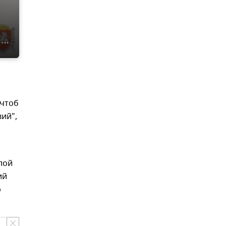
 чтоб
вий",
лой
ий
р