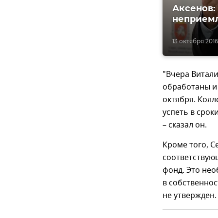
Аксенов:
неприем
13 октября 2016,
"Вчера Витали
обработаны и
октября. Колл
успеть в срок
– сказал он.
Кроме того, С
соответствую
фонд. Это не
в собственно
не утвержден.