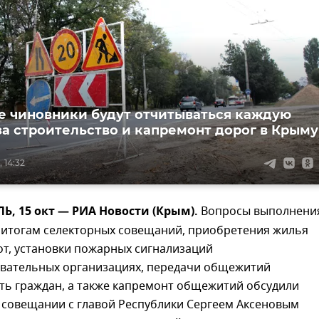
 чиновники будут отчитываться каждую
за строительство и капремонт дорог в Крыму
 14:32
, 15 окт — РИА Новости (Крым).
Вопросы выполнени
 итогам селекторных совещаний, приобретения жилья
от, установки пожарных сигнализаций
вательных организациях, передачи общежитий
ть граждан, а также капремонт общежитий обсудили
 совещании с главой Республики Сергеем Аксеновым