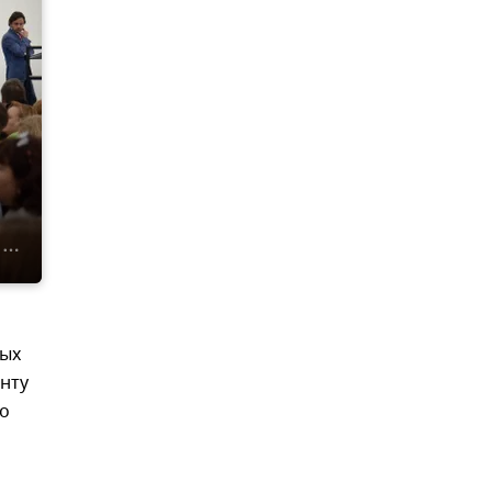
ных
нту
го