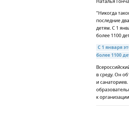
Наталья Гонч
"Никогда тако
последние два
детям. С 1 ян
более 1100 дет
С 1 января э
более 1100 де
Всероссийский
в среду. Он о
и санаториев.
образователь
к организации