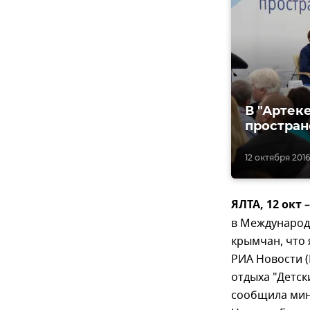
В "Артек
простран
12 октября 2016
ЯЛТА, 12 окт
в Международ
крымчан, что
РИА Новости 
отдыха "Детск
сообщила мин