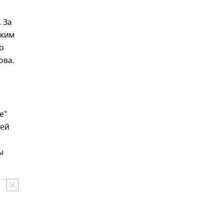
 За
ским
о
ова.
е"
рей
ы