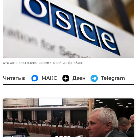
© © Фото: OSCE/Curtis Budden
Перейти в фотобанк
Читать в
МАКС
Дзен
Telegram