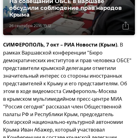
На совещании ОБСЕ в Варшаве
обсудили соблюдение прав народов
Крыма
26 сентября 2016, 19:12
СИМФЕРОПОЛЬ, 7 окт – РИА Новости (Крым).
В
рамках Варшавской конференции "Бюро
демократических институтов и прав человека ОБСЕ"
представители крымской делегации отметили
значительный интерес со стороны иностранных
представителей к Крыму и его представителям. Об
этом в ходе видеомоста Симферополь-Москва
в крымском мультимедийном пресс-центре МИА
"Россия сегодня" рассказал член Общественной
палаты РФ и Республики Крым, председатель
болгарской национально-культурной автономии
Крыма Иван Абажер, который участвовал
в Конференции в составе крымской делегации.