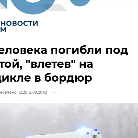
еловека погибли под
ой, "влетев" на
цикле в бордюр
новлено: 12:26 12.09.2016)