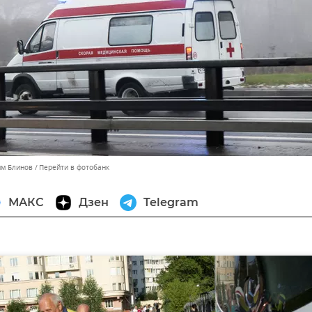
им Блинов
Перейти в фотобанк
МАКС
Дзен
Telegram