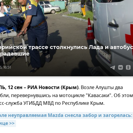
орийской трассе столкнулись Лада и автобус
традавшие
, 16:51
 12 сен – РИА Новости (Крым)
. Возле Алушты два
бли, перевернувшись на мотоцикле "Кавасаки". Об этом
сс-служба УГИБДД МВД по Республике Крым.
ле неуправляемая Mazda снесла забор и загорелась: 
ице >>