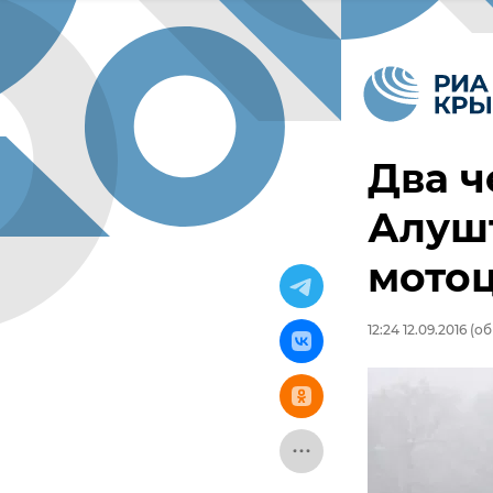
Два ч
Алушт
мото
12:24 12.09.2016
(об