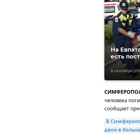
На Евпат
есть пос
8 сентября 2016
СИМФЕРОПОЛЬ,
человека поги
сообщает пре
В Симферопо
двое в больн