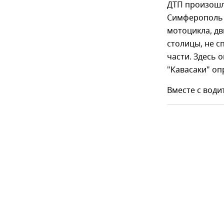
ДТП произошло
Симферополь –
мотоцикла, д
столицы, не с
части. Здесь 
"Кавасаки" оп
Вместе с води