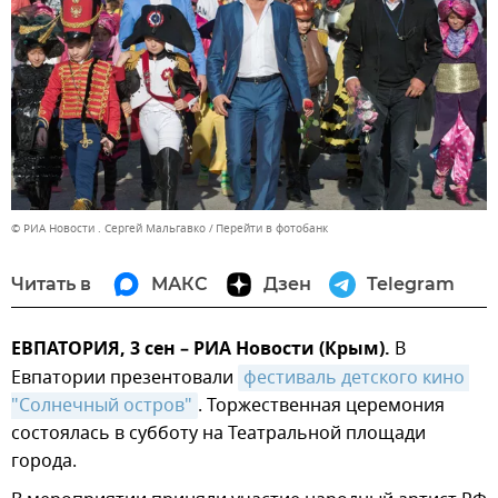
© РИА Новости . Сергей Мальгавко
Перейти в фотобанк
Читать в
МАКС
Дзен
Telegram
ЕВПАТОРИЯ, 3 сен – РИА Новости (Крым).
В
Евпатории презентовали
фестиваль детского кино 
"Солнечный остров"
. Торжественная церемония
состоялась в субботу на Театральной площади
города.