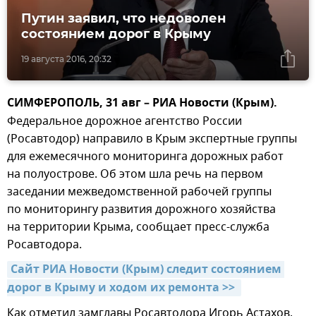
Путин заявил, что недоволен
состоянием дорог в Крыму
19 августа 2016, 20:32
СИМФЕРОПОЛЬ, 31 авг – РИА Новости (Крым).
Федеральное дорожное агентство России
(Росавтодор) направило в Крым экспертные группы
для ежемесячного мониторинга дорожных работ
на полуострове. Об этом шла речь на первом
заседании межведомственной рабочей группы
по мониторингу развития дорожного хозяйства
на территории Крыма, сообщает пресс-служба
Росавтодора.
Сайт РИА Новости (Крым) следит состоянием 
дорог в Крыму и ходом их ремонта >> 
Как отметил замглавы Росавтодора Игорь Астахов,