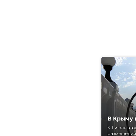
В Крыму 
К 1 июля эт
размещения,