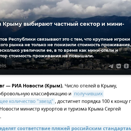
в Крыму выбирают частный сектор и мини-
ов Республики связывают это с тем, что крупные игроки
ого рынка не только не понизили стоимость проживания,
есколько увеличили ее, в то время как мини-отели и
ктор стоимость проживания не повышали.
2:05
вг — РИА Новости (Крым).
Число отелей в Крыму,
обровольную классификацию и
получивших 
ее количество "звезд"
, достигнет порядка 100 к концу 
Новости министр курортов и туризма Крыма Сергей
.
еделят соответствие пляжей российским стандартам