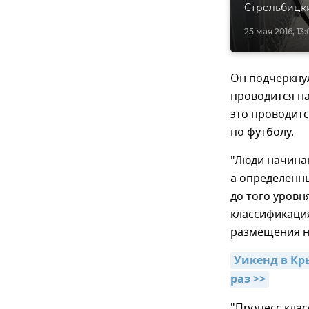
Стрельбицк
25 мая 2016, 13:
Он подчеркну
проводится на
это проводитс
по футболу.
"Люди начинаю
а определенны
до того уровн
классификаци
размещения н
Уикенд в Кр
раз >>
"Процесс клас