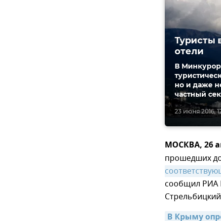
Туристы 
отели
В Минкурорт
туристическ
но и даже н
частный се
23 июня 2016, 1
МОСКВА, 26 а
прошедших д
соответствующ
сообщил РИА 
Стрельбицкий
В Крыму опр