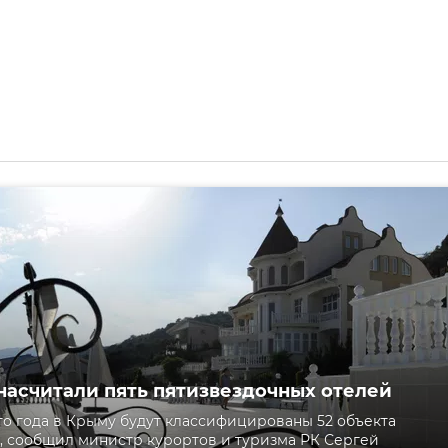
насчитали пять пятизвездочных отелей
ого года в Крыму будут классифицированы 52 объекта
 сообщил министр курортов и туризма РК Сергей