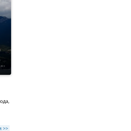
года,
 >>