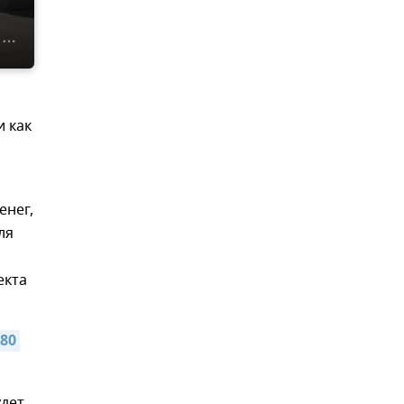
и как
енег,
ля
екта
0 
удет