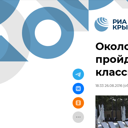
Около
прой
класс
18:33 26.08.2016
(об