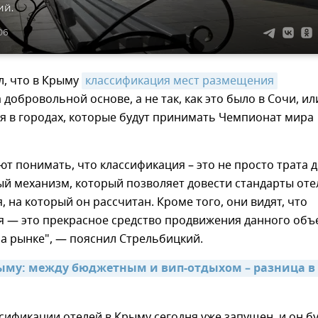
ий.
06
л, что в Крыму
классификация мест размещения
 добровольной основе, а не так, как это было в Сочи, ил
я в городах, которые будут принимать Чемпионат мира
т понимать, что классификация – это не просто трата д
й механизм, который позволяет довести стандарты оте
я, на который он рассчитан. Кроме того, они видят, что
я — это прекрасное средство продвижения данного объ
а рынке", — пояснил Стрельбицкий.
ыму: между бюджетным и вип-отдыхом – разница в 8
сификации отелей в Крыму сегодня уже запущен, и он б