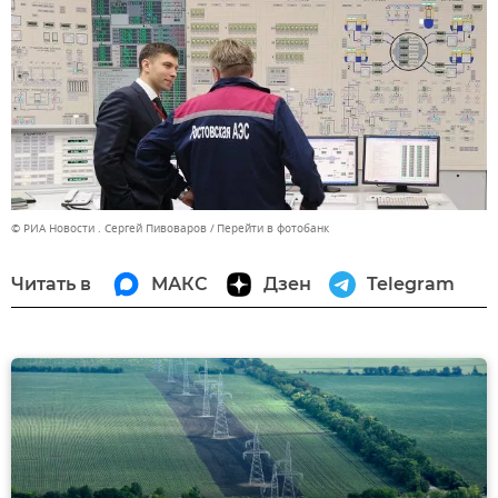
© РИА Новости . Сергей Пивоваров
Перейти в фотобанк
Читать в
МАКС
Дзен
Telegram