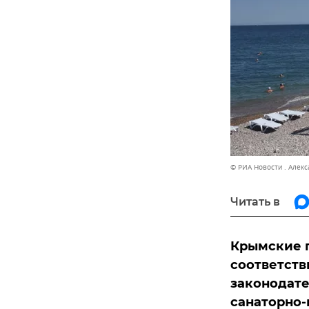
© РИА Новости . Алек
Читать в
Крымские 
соответств
законодате
санаторно-