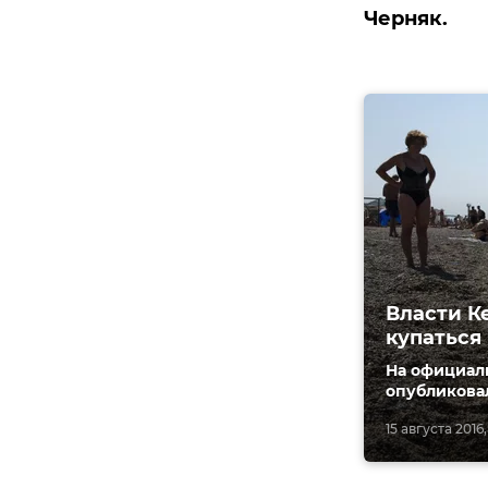
Черняк.
Власти К
купаться
На официал
опубликова
15 августа 2016,