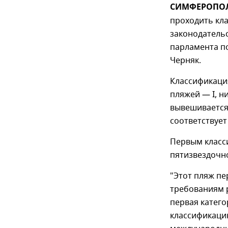
СИМФЕРОПОЛЬ,
проходить кл
законодатель
парламента по
Черняк.
Классификация
пляжей — I, н
вывешивается 
соответствует
Первым класс
пятизвездочно
"Этот пляж п
требованиям 
первая катег
классификаци