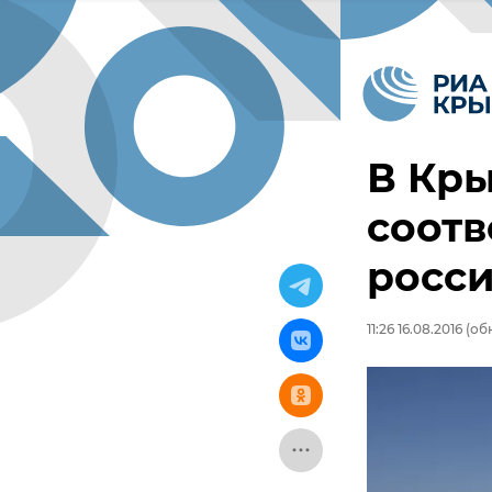
В Кр
соотв
росс
11:26 16.08.2016
(обн