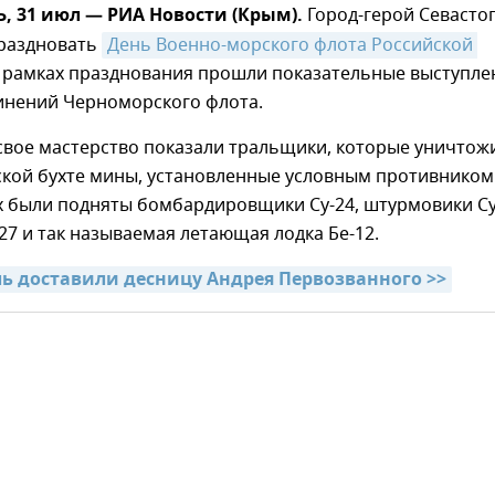
 31 июл — РИА Новости (Крым).
Город-герой Севасто
раздновать
День Военно-морского флота Российской 
В рамках празднования прошли показательные выступле
динений Черноморского флота.
свое мастерство показали тральщики, которые уничтож
ской бухте мины, установленные условным противником
х были подняты бомбардировщики Су-24, штурмовики Су
27 и так называемая летающая лодка Бе-12.
ль доставили десницу Андрея Первозванного >>