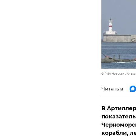
© РИА Новости . Алек
Читать в
В Артиллер
показатель
Черноморск
корабли, л