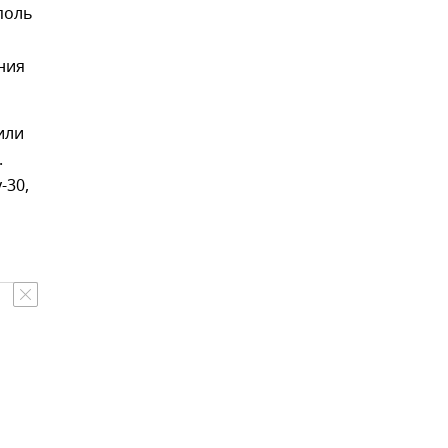
поль
ния
или
.
-30,