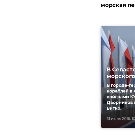
морская пе
В Севаст
морского
В городе-ге
кораблей в 
войсками Ю
Дворников 
Витко.
31 июля 2016, 10