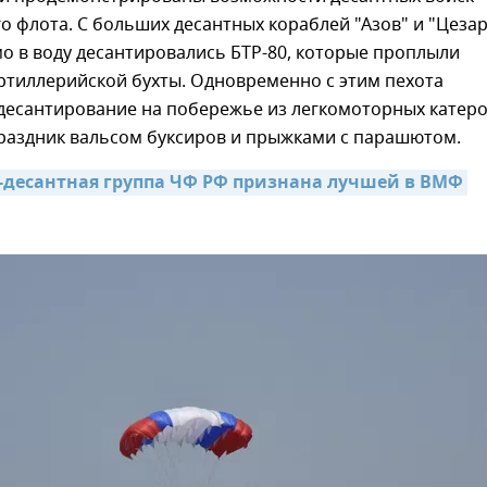
 флота. С больших десантных кораблей "Азов" и "Цеза
о в воду десантировались БТР-80, которые проплыли
ртиллерийской бухты. Одновременно с этим пехота
десантирование на побережье из легкомоторных катеро
раздник вальсом буксиров и прыжками с парашютом.
-десантная группа ЧФ РФ признана лучшей в ВМФ 