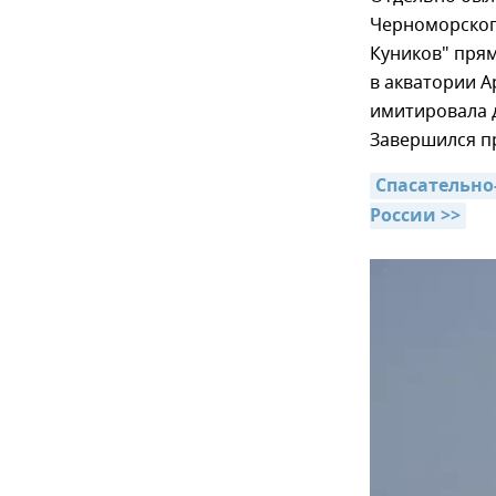
Черноморского
Куников" прям
в акватории А
имитировала 
Завершился п
Спасательно
России >>