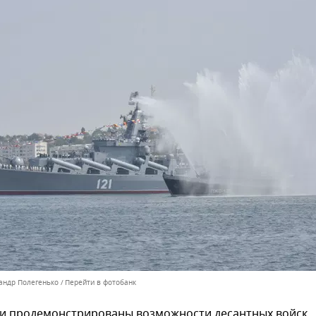
сандр Полегенько
Перейти в фотобанк
и продемонстрированы возможности десантных войск