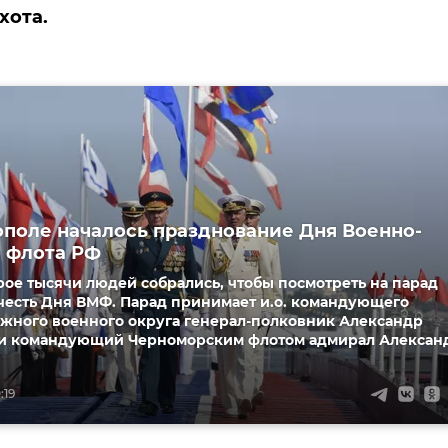
хота.
ополе началось празднование Дня Военно-
 флота РФ
рое тысячи людей собрались, чтобы посмотреть на парад
честь Дня ВМФ. Парад принимает и.о. командующего
жного военного округа генерал-полковник Александр
и командующий Черноморским флотом адмирал Алексан
:19