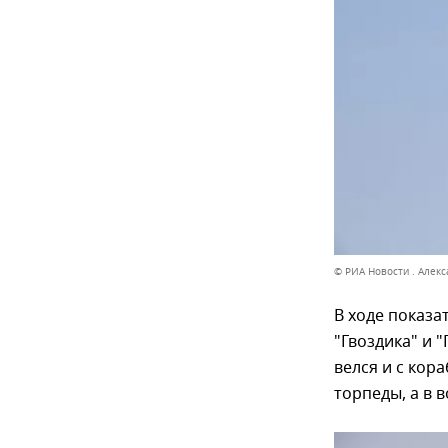
© РИА Новости . Алек
В ходе показа
"Гвоздика" и 
велся и с ко
торпеды, а в 