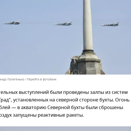
сандр Полегенько
Перейти в фотобанк
тельных выступлений были проведены залпы из систем
"Град", установленных на северной стороне бухты. Огонь
раблей — в акваторию Северной бухты были сброшены
воздух запущены реактивные ракеты.